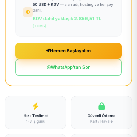
50 USD + KDV
— alan adı, hosting ve her şey
dahil.
KDV dahil yaklaşık
2.856,51 TL
(TCMB)
Hemen Başlayalım
WhatsApp'tan Sor
Hızlı Teslimat
Güvenli Ödeme
1-3 iş günü
Kart / Havale