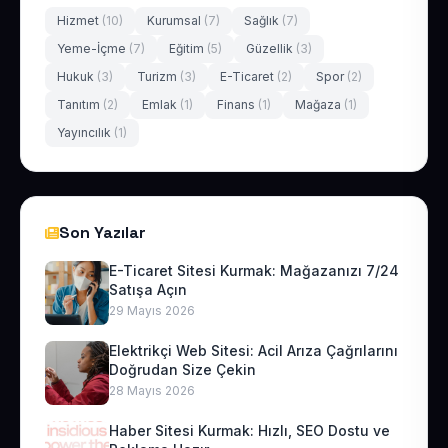
Hizmet
(10)
Kurumsal
(7)
Sağlık
(7)
Yeme-İçme
(7)
Eğitim
(5)
Güzellik
(3)
Hukuk
(3)
Turizm
(3)
E-Ticaret
(2)
Spor
(2)
Tanıtım
(2)
Emlak
(1)
Finans
(1)
Mağaza
(1)
Yayıncılık
(1)
Son Yazılar
E-Ticaret Sitesi Kurmak: Mağazanızı 7/24
Satışa Açın
29 Mayıs 2026
Elektrikçi Web Sitesi: Acil Arıza Çağrılarını
Doğrudan Size Çekin
28 Mayıs 2026
Haber Sitesi Kurmak: Hızlı, SEO Dostu ve