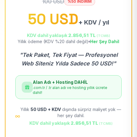
100 USD
%50 İNDİRİM
50 USD
+ KDV / yıl
KDV dahil yaklaşık
2.856,51 TL
(TCMB)
Yıllık ödeme (KDV %20 dahil değil)
Her Şey Dahil
"Tek Paket, Tek Fiyat — Profesyonel
Web Siteniz Yılda Sadece 50 USD!"
Alan Adı + Hosting DAHİL
.com.tr / .tr alan adı ve hosting yıllık ücrete
dahil!
Yıllık
50 USD + KDV
dışında sürpriz maliyet yok —
her şey dahil.
KDV dahil yaklaşık
2.856,51 TL
(TCMB)