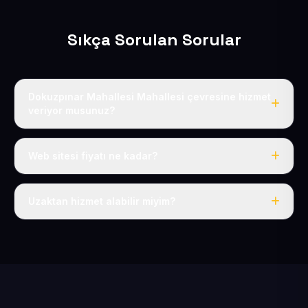
Sıkça Sorulan Sorular
Dokuzpınar Mahallesi Mahallesi çevresine hizmet
veriyor musunuz?
Evet, Dokuzpınar Mahallesi dahil tüm İncesu ve İncesu
çevresine hizmet veriyoruz.
Web sitesi fiyatı ne kadar?
Tek fiyat: yılda 50 USD + KDV, her şey dahil.
Uzaktan hizmet alabilir miyim?
Evet, tüm sürecimiz uzaktan yürütülür; nerede olursanız
olun eksiksiz hizmet alırsınız.