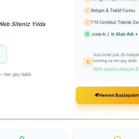
İletişim & Teklif Formu
1 Yıl Ücretsiz Teknik D
Web Siteniz Yılda
.com.tr / .tr Alan Adı
Gizli ücret yok. Ek maliy
!
hosting ve her şey dahil.
KDV dahil yaklaşık
2
— her şey dahil.
Hemen Başlayalı