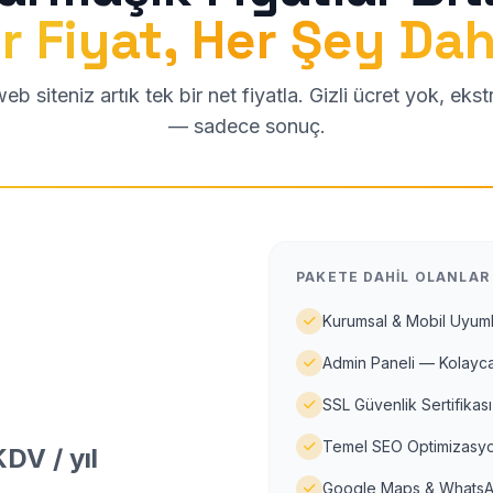
r Fiyat, Her Şey Dah
b siteniz artık tek bir net fiyatla. Gizli ücret yok, eks
— sadece sonuç.
PAKETE DAHIL OLANLAR
Kurumsal & Mobil Uyuml
Admin Paneli — Kolayca
SSL Güvenlik Sertifikası
Temel SEO Optimizasyo
DV / yıl
Google Maps & WhatsA