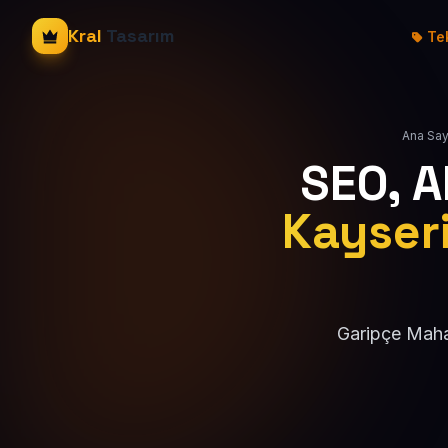
Kral
Tasarım
Tek
Ana Say
SEO, 
Kayseri
Garipçe Mahal