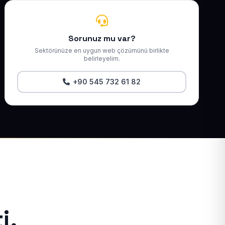
Sorunuz mu var?
Sektörünüze en uygun web çözümünü birlikte
belirleyelim.
+90 545 732 61 82
i.