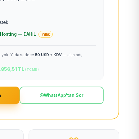
estek
 + Hosting — DAHİL
Yıllık
et yok. Yılda sadece
50 USD + KDV
— alan adı,
.856,51 TL
(TCMB)
m
WhatsApp'tan Sor