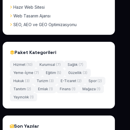
Hazır Web Sitesi
Web Tasarım Ajansı
SEO, AEO ve GEO Optimizasyonu
Paket Kategorileri
Hizmet
(10)
Kurumsal
(7)
Sağlık
(7)
Yeme-İçme
(7)
Eğitim
(5)
Güzellik
(3)
Hukuk
(3)
Turizm
(3)
E-Ticaret
(2)
Spor
(2)
Tanıtım
(2)
Emlak
(1)
Finans
(1)
Mağaza
(1)
Yayıncılık
(1)
Son Yazılar