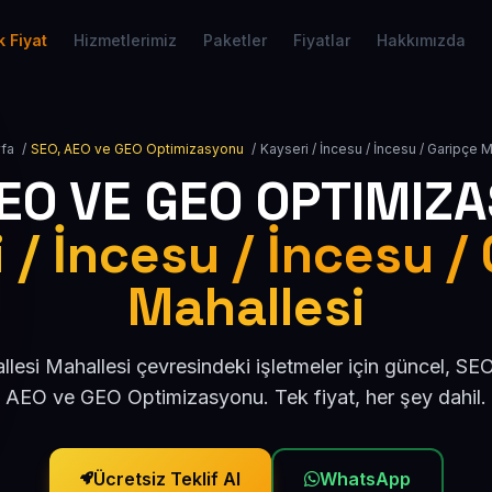
 Fiyat
Hizmetlerimiz
Paketler
Fiyatlar
Hakkımızda
fa
/
SEO, AEO ve GEO Optimizasyonu
/
Kayseri / İncesu / İncesu / Garipçe 
AEO VE GEO OPTIMIZ
 / İncesu / İncesu /
Mahallesi
lesi Mahallesi çevresindeki işletmeler için güncel, S
AEO ve GEO Optimizasyonu. Tek fiyat, her şey dahil.
Ücretsiz Teklif Al
WhatsApp