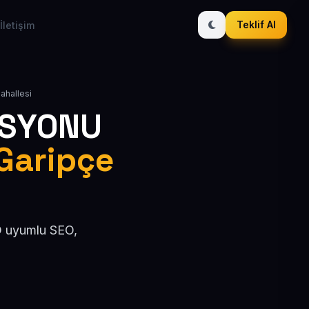
Teklif Al
İletişim
Mahallesi
ASYONU
 Garipçe
EO uyumlu SEO,