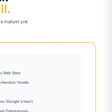
il.
tra maliyet yok
u Web Sitesi
 Kendiniz Yönetin
nu (Google'a hazır)
pp Entegrasyonu