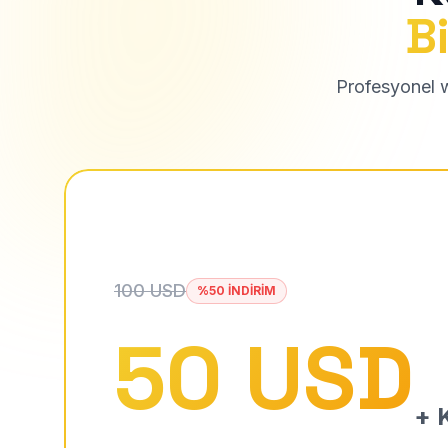
Bi
Profesyonel we
100 USD
%50 İNDİRİM
50 USD
+ K