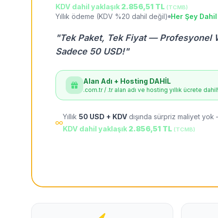
KDV dahil yaklaşık
2.856,51 TL
(TCMB)
Yıllık ödeme (KDV %20 dahil değil)
Her Şey Dahil
"Tek Paket, Tek Fiyat — Profesyonel 
Sadece 50 USD!"
Alan Adı + Hosting DAHİL
.com.tr / .tr alan adı ve hosting yıllık ücrete dahil
Yıllık
50 USD + KDV
dışında sürpriz maliyet yok 
KDV dahil yaklaşık
2.856,51 TL
(TCMB)