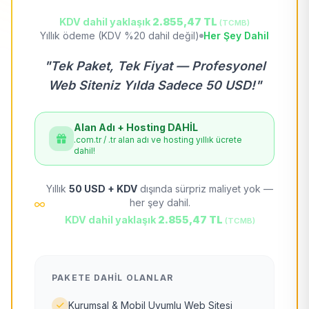
KDV dahil yaklaşık
2.855,47 TL
(TCMB)
Yıllık ödeme (KDV %20 dahil değil)
Her Şey Dahil
"Tek Paket, Tek Fiyat — Profesyonel
Web Siteniz Yılda Sadece 50 USD!"
Alan Adı + Hosting DAHİL
.com.tr / .tr alan adı ve hosting yıllık ücrete
dahil!
Yıllık
50 USD + KDV
dışında sürpriz maliyet yok —
her şey dahil.
KDV dahil yaklaşık
2.855,47 TL
(TCMB)
PAKETE DAHIL OLANLAR
Kurumsal & Mobil Uyumlu Web Sitesi