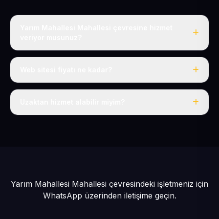
Yarım Mahallesi Mahallesi çevresine hizmet
veriyor musunuz?
Evet, Yarım Mahallesi dahil tüm İncesu ve İncesu
çevresine hizmet veriyoruz.
Web sitesi fiyatı ne kadar?
Tek fiyat: yılda 50 USD + KDV, her şey dahil.
Uzaktan hizmet alabilir miyim?
Evet, tüm sürecimiz uzaktan yürütülür; nerede olursanız
olun eksiksiz hizmet alırsınız.
Yarım Mahallesi Mahallesi çevresindeki işletmeniz için
WhatsApp üzerinden iletişime geçin.