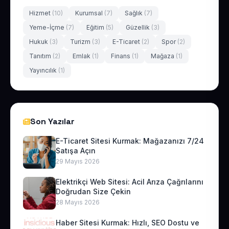
Hizmet
(10)
Kurumsal
(7)
Sağlık
(7)
Yeme-İçme
(7)
Eğitim
(5)
Güzellik
(3)
Hukuk
(3)
Turizm
(3)
E-Ticaret
(2)
Spor
(2)
Tanıtım
(2)
Emlak
(1)
Finans
(1)
Mağaza
(1)
Yayıncılık
(1)
Son Yazılar
E-Ticaret Sitesi Kurmak: Mağazanızı 7/24
Satışa Açın
29 Mayıs 2026
Elektrikçi Web Sitesi: Acil Arıza Çağrılarını
Doğrudan Size Çekin
28 Mayıs 2026
Haber Sitesi Kurmak: Hızlı, SEO Dostu ve