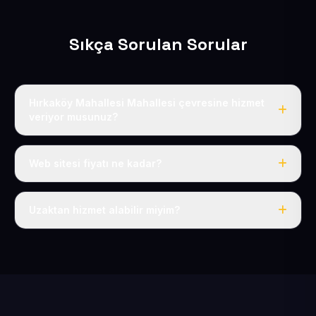
Sıkça Sorulan Sorular
Hırkaköy Mahallesi Mahallesi çevresine hizmet
veriyor musunuz?
Evet, Hırkaköy Mahallesi dahil tüm Ankarayoluköyler ve
Kocasinan çevresine hizmet veriyoruz.
Web sitesi fiyatı ne kadar?
Tek fiyat: yılda 50 USD + KDV, her şey dahil.
Uzaktan hizmet alabilir miyim?
Evet, tüm sürecimiz uzaktan yürütülür; nerede olursanız
olun eksiksiz hizmet alırsınız.