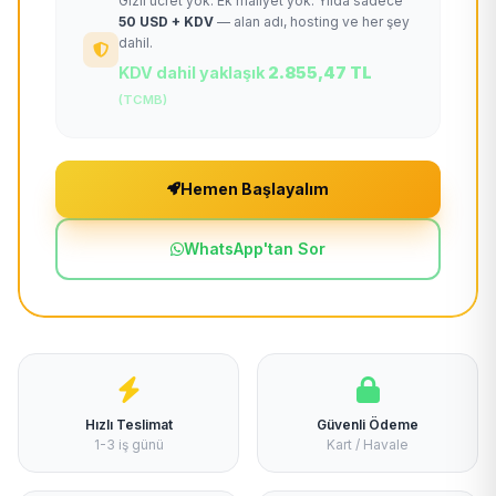
Gizli ücret yok. Ek maliyet yok. Yılda sadece
50 USD + KDV
— alan adı, hosting ve her şey
dahil.
KDV dahil yaklaşık
2.855,47 TL
(TCMB)
Hemen Başlayalım
WhatsApp'tan Sor
Hızlı Teslimat
Güvenli Ödeme
1-3 iş günü
Kart / Havale