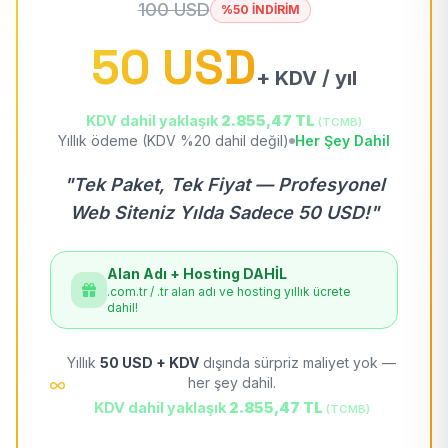
100 USD
%50 İNDİRİM
50 USD
+ KDV / yıl
KDV dahil yaklaşık
2.855,47 TL
(TCMB)
Yıllık ödeme (KDV %20 dahil değil)
Her Şey Dahil
"Tek Paket, Tek Fiyat — Profesyonel
Web Siteniz Yılda Sadece 50 USD!"
Alan Adı + Hosting DAHİL
.com.tr / .tr alan adı ve hosting yıllık ücrete
dahil!
Yıllık
50 USD + KDV
dışında sürpriz maliyet yok —
her şey dahil.
KDV dahil yaklaşık
2.855,47 TL
(TCMB)