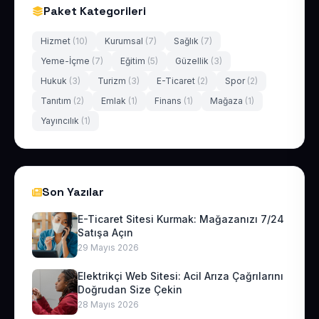
Paket Kategorileri
Hizmet
(10)
Kurumsal
(7)
Sağlık
(7)
Yeme-İçme
(7)
Eğitim
(5)
Güzellik
(3)
Hukuk
(3)
Turizm
(3)
E-Ticaret
(2)
Spor
(2)
Tanıtım
(2)
Emlak
(1)
Finans
(1)
Mağaza
(1)
Yayıncılık
(1)
Son Yazılar
E-Ticaret Sitesi Kurmak: Mağazanızı 7/24
Satışa Açın
29 Mayıs 2026
Elektrikçi Web Sitesi: Acil Arıza Çağrılarını
Doğrudan Size Çekin
28 Mayıs 2026