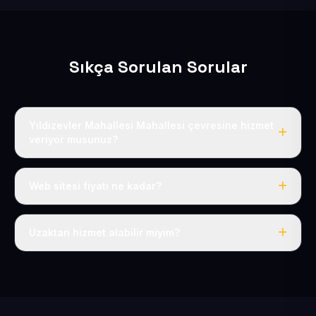
Sıkça Sorulan Sorular
Yıldızevler Mahallesi Mahallesi çevresine hizmet
veriyor musunuz?
Evet, Yıldızevler Mahallesi dahil tüm Fevzi Çakmak ve
Kocasinan çevresine hizmet veriyoruz.
Web sitesi fiyatı ne kadar?
Tek fiyat: yılda 50 USD + KDV, her şey dahil.
Uzaktan hizmet alabilir miyim?
Evet, tüm sürecimiz uzaktan yürütülür; nerede olursanız
olun eksiksiz hizmet alırsınız.