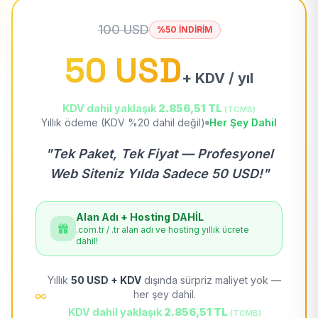
100 USD
%50 İNDİRİM
50 USD
+ KDV / yıl
KDV dahil yaklaşık
2.856,51 TL
(TCMB)
Yıllık ödeme (KDV %20 dahil değil)
Her Şey Dahil
"Tek Paket, Tek Fiyat — Profesyonel
Web Siteniz Yılda Sadece 50 USD!"
Alan Adı + Hosting DAHİL
.com.tr / .tr alan adı ve hosting yıllık ücrete
dahil!
Yıllık
50 USD + KDV
dışında sürpriz maliyet yok —
her şey dahil.
KDV dahil yaklaşık
2.856,51 TL
(TCMB)