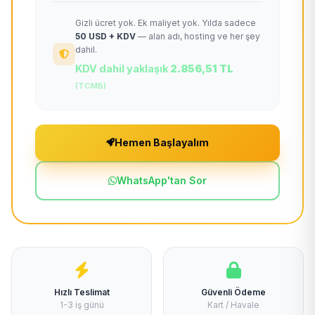
Gizli ücret yok. Ek maliyet yok. Yılda sadece
50 USD + KDV
— alan adı, hosting ve her şey
dahil.
KDV dahil yaklaşık
2.856,51 TL
(TCMB)
Hemen Başlayalım
WhatsApp'tan Sor
Hızlı Teslimat
Güvenli Ödeme
1-3 iş günü
Kart / Havale