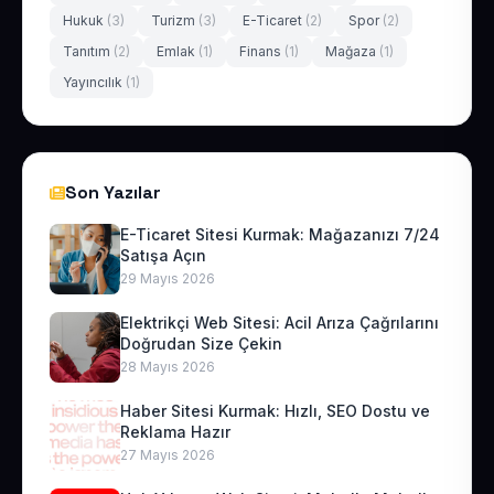
Hukuk
(3)
Turizm
(3)
E-Ticaret
(2)
Spor
(2)
Tanıtım
(2)
Emlak
(1)
Finans
(1)
Mağaza
(1)
Yayıncılık
(1)
Son Yazılar
E-Ticaret Sitesi Kurmak: Mağazanızı 7/24
Satışa Açın
29 Mayıs 2026
Elektrikçi Web Sitesi: Acil Arıza Çağrılarını
Doğrudan Size Çekin
28 Mayıs 2026
Haber Sitesi Kurmak: Hızlı, SEO Dostu ve
Reklama Hazır
27 Mayıs 2026