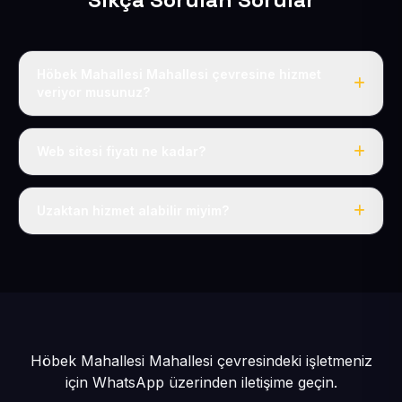
Höbek Mahallesi Mahallesi çevresine hizmet
veriyor musunuz?
Evet, Höbek Mahallesi dahil tüm Güneşli ve Kocasinan
çevresine hizmet veriyoruz.
Web sitesi fiyatı ne kadar?
Tek fiyat: yılda 50 USD + KDV, her şey dahil.
Uzaktan hizmet alabilir miyim?
Evet, tüm sürecimiz uzaktan yürütülür; nerede olursanız
olun eksiksiz hizmet alırsınız.
Höbek Mahallesi Mahallesi çevresindeki işletmeniz
için
WhatsApp üzerinden iletişime geçin.