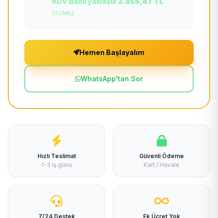
KDV dahil yaklaşık
2.855,47 TL
(TCMB)
Hemen Başlayalım
WhatsApp'tan Sor
Hızlı Teslimat
Güvenli Ödeme
1-3 iş günü
Kart / Havale
7/24 Destek
Ek Ücret Yok