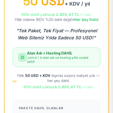
50 USD
+ KDV / yıl
KDV dahil yaklaşık
2.855,47 TL
(TCMB)
Yıllık ödeme (KDV %20 dahil değil)
Her Şey Dahil
"Tek Paket, Tek Fiyat — Profesyonel
Web Siteniz Yılda Sadece 50 USD!"
Alan Adı + Hosting DAHİL
.com.tr / .tr alan adı ve hosting yıllık ücrete
dahil!
Yıllık
50 USD + KDV
dışında sürpriz maliyet yok —
her şey dahil.
KDV dahil yaklaşık
2.855,47 TL
(TCMB)
PAKETE DAHIL OLANLAR