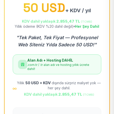
50 USD
+ KDV / yıl
KDV dahil yaklaşık
2.855,47 TL
(TCMB)
Yıllık ödeme (KDV %20 dahil değil)
Her Şey Dahil
"Tek Paket, Tek Fiyat — Profesyonel
Web Siteniz Yılda Sadece 50 USD!"
Alan Adı + Hosting DAHİL
.com.tr / .tr alan adı ve hosting yıllık ücrete
dahil!
Yıllık
50 USD + KDV
dışında sürpriz maliyet yok —
her şey dahil.
KDV dahil yaklaşık
2.855,47 TL
(TCMB)