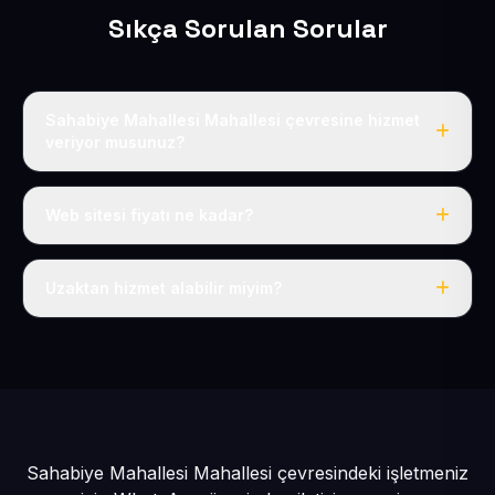
Sıkça Sorulan Sorular
Sahabiye Mahallesi Mahallesi çevresine hizmet
veriyor musunuz?
Evet, Sahabiye Mahallesi dahil tüm Valilik ve Kocasinan
çevresine hizmet veriyoruz.
Web sitesi fiyatı ne kadar?
Tek fiyat: yılda 50 USD + KDV, her şey dahil.
Uzaktan hizmet alabilir miyim?
Evet, tüm sürecimiz uzaktan yürütülür; nerede olursanız
olun eksiksiz hizmet alırsınız.
Sahabiye Mahallesi Mahallesi çevresindeki işletmeniz