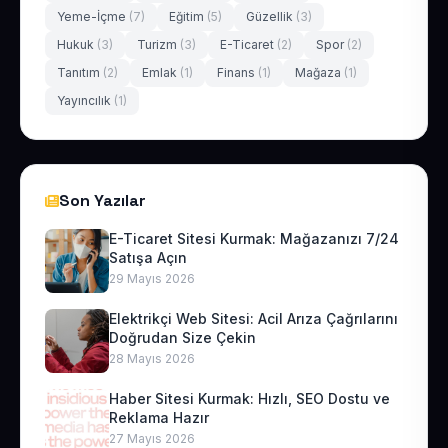
Yeme-İçme
(7)
Eğitim
(5)
Güzellik
(3)
Hukuk
(3)
Turizm
(3)
E-Ticaret
(2)
Spor
(2)
Tanıtım
(2)
Emlak
(1)
Finans
(1)
Mağaza
(1)
Yayıncılık
(1)
Son Yazılar
E-Ticaret Sitesi Kurmak: Mağazanızı 7/24
Satışa Açın
29 Mayıs 2026
Elektrikçi Web Sitesi: Acil Arıza Çağrılarını
Doğrudan Size Çekin
28 Mayıs 2026
Haber Sitesi Kurmak: Hızlı, SEO Dostu ve
Reklama Hazır
27 Mayıs 2026