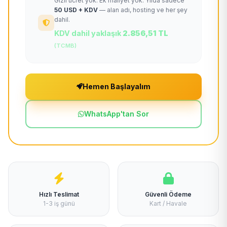
Gizli ücret yok. Ek maliyet yok. Yılda sadece
50 USD + KDV
— alan adı, hosting ve her şey
dahil.
KDV dahil yaklaşık
2.856,51 TL
(TCMB)
Hemen Başlayalım
WhatsApp'tan Sor
Hızlı Teslimat
Güvenli Ödeme
1-3 iş günü
Kart / Havale