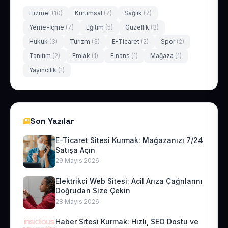
Hizmet
(10)
Kurumsal
(7)
Sağlık
(7)
Yeme-İçme
(7)
Eğitim
(5)
Güzellik
(3)
Hukuk
(3)
Turizm
(3)
E-Ticaret
(2)
Spor
(2)
Tanıtım
(2)
Emlak
(1)
Finans
(1)
Mağaza
(1)
Yayıncılık
(1)
Son Yazılar
E-Ticaret Sitesi Kurmak: Mağazanızı 7/24
Satışa Açın
29 Mayıs 2026
Elektrikçi Web Sitesi: Acil Arıza Çağrılarını
Doğrudan Size Çekin
28 Mayıs 2026
Haber Sitesi Kurmak: Hızlı, SEO Dostu ve