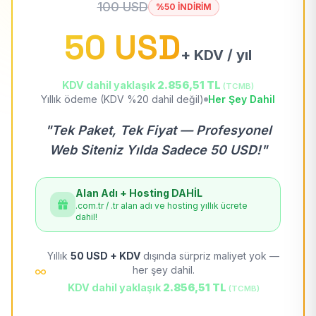
100 USD
%50 İNDİRİM
50 USD
+ KDV / yıl
KDV dahil yaklaşık
2.856,51 TL
(TCMB)
Yıllık ödeme (KDV %20 dahil değil)
Her Şey Dahil
"Tek Paket, Tek Fiyat — Profesyonel
Web Siteniz Yılda Sadece 50 USD!"
Alan Adı + Hosting DAHİL
.com.tr / .tr alan adı ve hosting yıllık ücrete
dahil!
Yıllık
50 USD + KDV
dışında sürpriz maliyet yok —
her şey dahil.
KDV dahil yaklaşık
2.856,51 TL
(TCMB)