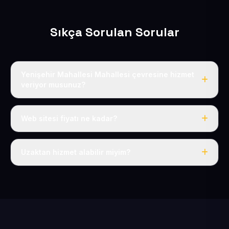
Sıkça Sorulan Sorular
Yenişehir Mahallesi Mahallesi çevresine hizmet
veriyor musunuz?
Evet, Yenişehir Mahallesi dahil tüm Yenişehir ve
Kocasinan çevresine hizmet veriyoruz.
Web sitesi fiyatı ne kadar?
Tek fiyat: yılda 50 USD + KDV, her şey dahil.
Uzaktan hizmet alabilir miyim?
Evet, tüm sürecimiz uzaktan yürütülür; nerede olursanız
olun eksiksiz hizmet alırsınız.