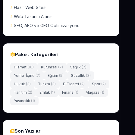
Hazır Web Sitesi
Web Tasarım Ajansı
SEO, AEO ve GEO Optimizasyonu
Paket Kategorileri
Hizmet
(10)
Kurumsal
(7)
Sağlık
(7)
Yeme-İçme
(7)
Eğitim
(5)
Güzellik
(3)
Hukuk
(3)
Turizm
(3)
E-Ticaret
(2)
Spor
(2)
Tanıtım
(2)
Emlak
(1)
Finans
(1)
Mağaza
(1)
Yayıncılık
(1)
Son Yazılar