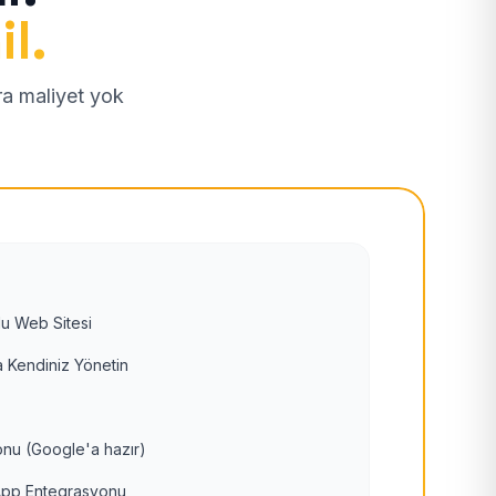
il.
tra maliyet yok
u Web Sitesi
 Kendiniz Yönetin
nu (Google'a hazır)
pp Entegrasyonu