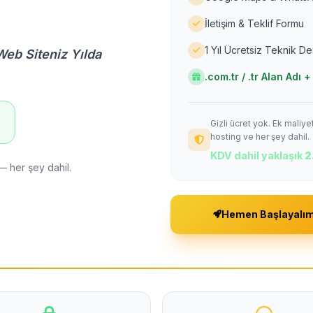
İletişim & Teklif Formu
1 Yıl Ücretsiz Teknik D
Web Siteniz Yılda
.com.tr / .tr Alan Adı
Gizli ücret yok. Ek maliy
!
hosting ve her şey dahil.
KDV dahil yaklaşık
2
— her şey dahil.
Hemen Başlayalı