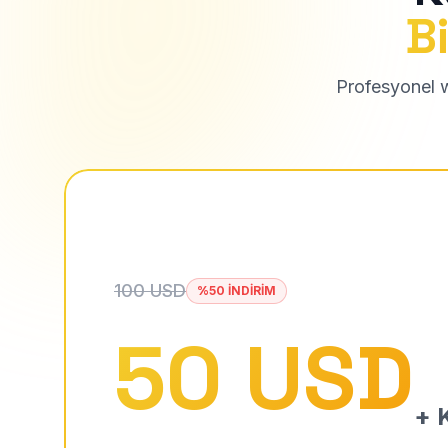
Bi
Profesyonel we
100 USD
%50 İNDİRİM
50 USD
+ K