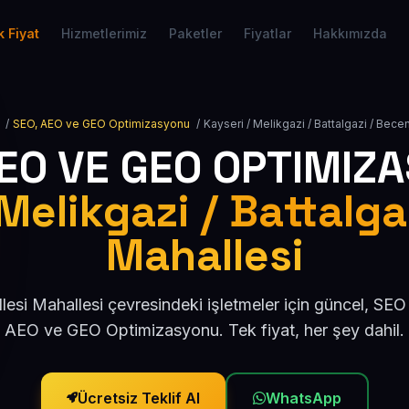
 Fiyat
Hizmetlerimiz
Paketler
Fiyatlar
Hakkımızda
/
SEO, AEO ve GEO Optimizasyonu
/
Kayseri / Melikgazi / Battalgazi / Bece
AEO VE GEO OPTIMIZ
 Melikgazi / Battalga
Mahallesi
esi Mahallesi çevresindeki işletmeler için güncel, SE
AEO ve GEO Optimizasyonu. Tek fiyat, her şey dahil.
Ücretsiz Teklif Al
WhatsApp