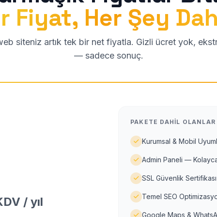
r Fiyat, Her Şey Dah
b siteniz artık tek bir net fiyatla. Gizli ücret yok, eks
— sadece sonuç.
PAKETE DAHIL OLANLAR
Kurumsal & Mobil Uyuml
Admin Paneli — Kolayca
SSL Güvenlik Sertifikası
Temel SEO Optimizasyo
DV / yıl
Google Maps & WhatsA