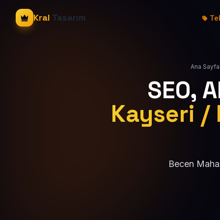
Kral
Tasarım
Tek
Ana Sayfa
SEO, 
Kayseri /
Becen Mahall