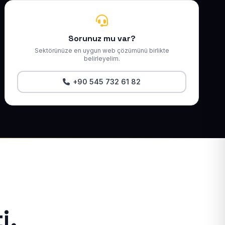
Sorunuz mu var?
Sektörünüze en uygun web çözümünü birlikte
belirleyelim.
+90 545 732 61 82
i.