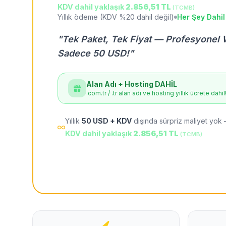
KDV dahil yaklaşık
2.856,51 TL
(TCMB)
Yıllık ödeme (KDV %20 dahil değil)
Her Şey Dahil
"Tek Paket, Tek Fiyat — Profesyonel 
Sadece 50 USD!"
Alan Adı + Hosting DAHİL
.com.tr / .tr alan adı ve hosting yıllık ücrete dahil
Yıllık
50 USD + KDV
dışında sürpriz maliyet yok 
KDV dahil yaklaşık
2.856,51 TL
(TCMB)