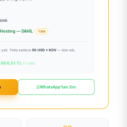
estek
 + Hosting — DAHİL
Yıllık
et yok. Yılda sadece
50 USD + KDV
— alan adı,
.856,51 TL
(TCMB)
m
WhatsApp'tan Sor