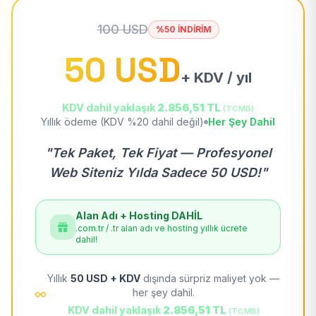
100 USD
%50 İNDİRİM
50 USD
+ KDV / yıl
KDV dahil yaklaşık
2.856,51 TL
(TCMB)
Yıllık ödeme (KDV %20 dahil değil)
Her Şey Dahil
"Tek Paket, Tek Fiyat — Profesyonel
Web Siteniz Yılda Sadece 50 USD!"
Alan Adı + Hosting DAHİL
.com.tr / .tr alan adı ve hosting yıllık ücrete
dahil!
Yıllık
50 USD + KDV
dışında sürpriz maliyet yok —
her şey dahil.
KDV dahil yaklaşık
2.856,51 TL
(TCMB)