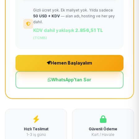
Gizli ücret yok. Ek maliyet yok. Yılda sadece
50 USD + KDV
— alan adı, hosting ve her şey
dahil.
KDV dahil yaklaşık
2.856,51 TL
(TCMB)
Hemen Başlayalım
WhatsApp'tan Sor
Hızlı Teslimat
Güvenli Ödeme
1-3 iş günü
Kart / Havale