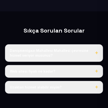
Sıkça Sorulan Sorular
Danişmentgazi Mahallesi Mahallesi çevresine
hizmet veriyor musunuz?
Evet, Danişmentgazi Mahallesi dahil tüm Battalgazi ve
Melikgazi çevresine hizmet veriyoruz.
Web sitesi fiyatı ne kadar?
Tek fiyat: yılda 50 USD + KDV, her şey dahil.
Uzaktan hizmet alabilir miyim?
Evet, tüm sürecimiz uzaktan yürütülür; nerede olursanız
olun eksiksiz hizmet alırsınız.