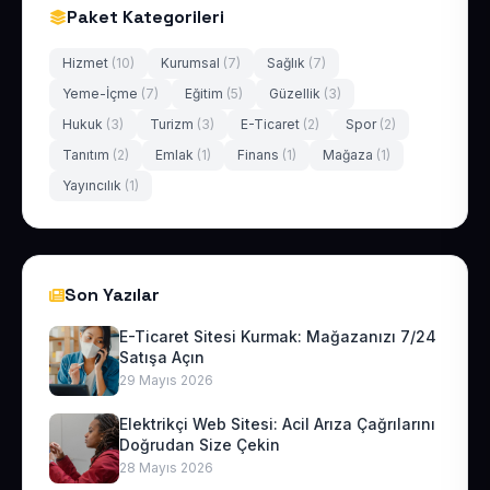
Paket Kategorileri
Hizmet
(10)
Kurumsal
(7)
Sağlık
(7)
Yeme-İçme
(7)
Eğitim
(5)
Güzellik
(3)
Hukuk
(3)
Turizm
(3)
E-Ticaret
(2)
Spor
(2)
Tanıtım
(2)
Emlak
(1)
Finans
(1)
Mağaza
(1)
Yayıncılık
(1)
Son Yazılar
E-Ticaret Sitesi Kurmak: Mağazanızı 7/24
Satışa Açın
29 Mayıs 2026
Elektrikçi Web Sitesi: Acil Arıza Çağrılarını
Doğrudan Size Çekin
28 Mayıs 2026