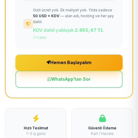
Gizli ücret yok. Ek maliyet yok. Yılda sadece
50 USD + KDV
— alan adı, hosting ve her şey
dahil.
KDV dahil yaklaşık
2.855,47 TL
(TCMB)
Hemen Başlayalım
WhatsApp'tan Sor
Hızlı Teslimat
Güvenli Ödeme
1-3 iş günü
Kart / Havale