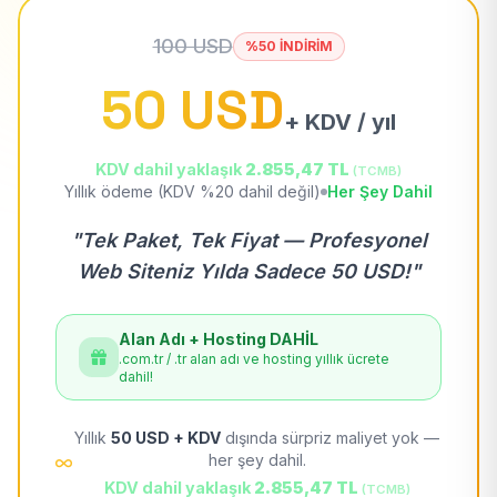
100 USD
%50 İNDİRİM
50 USD
+ KDV / yıl
KDV dahil yaklaşık
2.855,47 TL
(TCMB)
Yıllık ödeme (KDV %20 dahil değil)
Her Şey Dahil
"Tek Paket, Tek Fiyat — Profesyonel
Web Siteniz Yılda Sadece 50 USD!"
Alan Adı + Hosting DAHİL
.com.tr / .tr alan adı ve hosting yıllık ücrete
dahil!
Yıllık
50 USD + KDV
dışında sürpriz maliyet yok —
her şey dahil.
KDV dahil yaklaşık
2.855,47 TL
(TCMB)