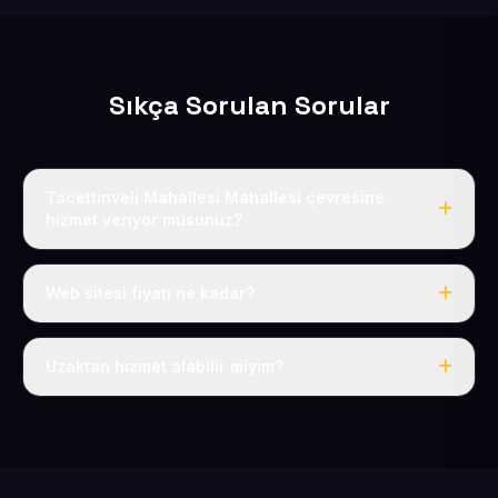
Sıkça Sorulan Sorular
Tacettinveli Mahallesi Mahallesi çevresine
hizmet veriyor musunuz?
Evet, Tacettinveli Mahallesi dahil tüm Battalgazi ve
Melikgazi çevresine hizmet veriyoruz.
Web sitesi fiyatı ne kadar?
Tek fiyat: yılda 50 USD + KDV, her şey dahil.
Uzaktan hizmet alabilir miyim?
Evet, tüm sürecimiz uzaktan yürütülür; nerede olursanız
olun eksiksiz hizmet alırsınız.