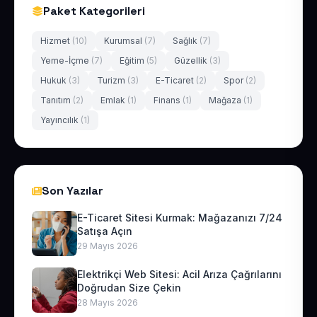
Paket Kategorileri
Hizmet
(10)
Kurumsal
(7)
Sağlık
(7)
Yeme-İçme
(7)
Eğitim
(5)
Güzellik
(3)
Hukuk
(3)
Turizm
(3)
E-Ticaret
(2)
Spor
(2)
Tanıtım
(2)
Emlak
(1)
Finans
(1)
Mağaza
(1)
Yayıncılık
(1)
Son Yazılar
E-Ticaret Sitesi Kurmak: Mağazanızı 7/24
Satışa Açın
29 Mayıs 2026
Elektrikçi Web Sitesi: Acil Arıza Çağrılarını
Doğrudan Size Çekin
28 Mayıs 2026