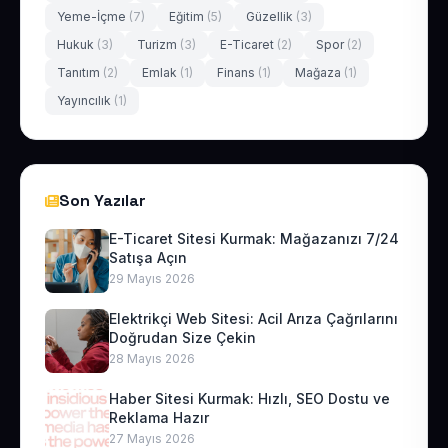
Yeme-İçme
(7)
Eğitim
(5)
Güzellik
(3)
Hukuk
(3)
Turizm
(3)
E-Ticaret
(2)
Spor
(2)
Tanıtım
(2)
Emlak
(1)
Finans
(1)
Mağaza
(1)
Yayıncılık
(1)
Son Yazılar
E-Ticaret Sitesi Kurmak: Mağazanızı 7/24
Satışa Açın
29 Mayıs 2026
Elektrikçi Web Sitesi: Acil Arıza Çağrılarını
Doğrudan Size Çekin
28 Mayıs 2026
Haber Sitesi Kurmak: Hızlı, SEO Dostu ve
Reklama Hazır
27 Mayıs 2026