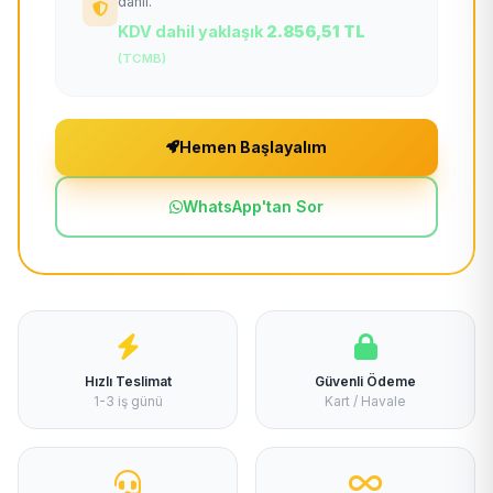
dahil.
KDV dahil yaklaşık
2.856,51 TL
(TCMB)
Hemen Başlayalım
WhatsApp'tan Sor
Hızlı Teslimat
Güvenli Ödeme
1-3 iş günü
Kart / Havale