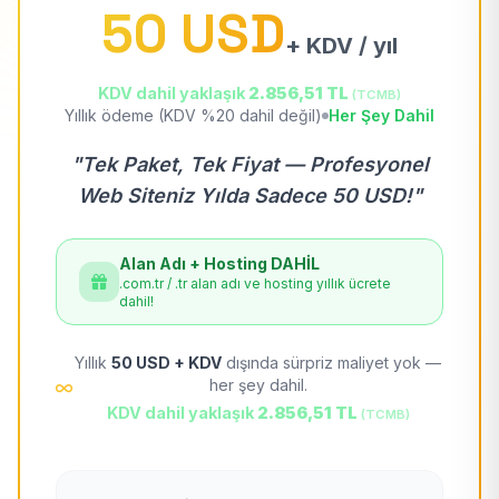
50 USD
+ KDV / yıl
KDV dahil yaklaşık
2.856,51 TL
(TCMB)
Yıllık ödeme (KDV %20 dahil değil)
Her Şey Dahil
"Tek Paket, Tek Fiyat — Profesyonel
Web Siteniz Yılda Sadece 50 USD!"
Alan Adı + Hosting DAHİL
.com.tr / .tr alan adı ve hosting yıllık ücrete
dahil!
Yıllık
50 USD + KDV
dışında sürpriz maliyet yok —
her şey dahil.
KDV dahil yaklaşık
2.856,51 TL
(TCMB)