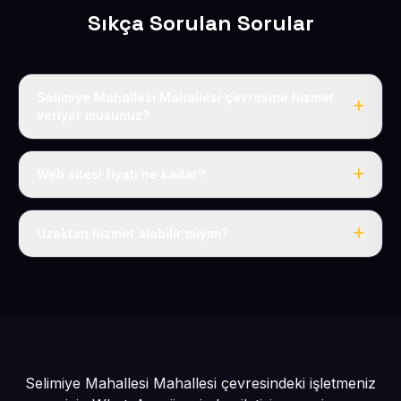
Sıkça Sorulan Sorular
Selimiye Mahallesi Mahallesi çevresine hizmet
veriyor musunuz?
Evet, Selimiye Mahallesi dahil tüm Belsin ve Melikgazi
çevresine hizmet veriyoruz.
Web sitesi fiyatı ne kadar?
Tek fiyat: yılda 50 USD + KDV, her şey dahil.
Uzaktan hizmet alabilir miyim?
Evet, tüm sürecimiz uzaktan yürütülür; nerede olursanız
olun eksiksiz hizmet alırsınız.
Selimiye Mahallesi Mahallesi çevresindeki işletmeniz