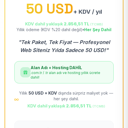
50 USD
+ KDV / yıl
KDV dahil yaklaşık
2.856,51 TL
(TCMB)
Yıllık ödeme (KDV %20 dahil değil)
Her Şey Dahil
"Tek Paket, Tek Fiyat — Profesyonel
Web Siteniz Yılda Sadece 50 USD!"
Alan Adı + Hosting DAHİL
.com.tr / .tr alan adı ve hosting yıllık ücrete
dahil!
Yıllık
50 USD + KDV
dışında sürpriz maliyet yok —
her şey dahil.
KDV dahil yaklaşık
2.856,51 TL
(TCMB)