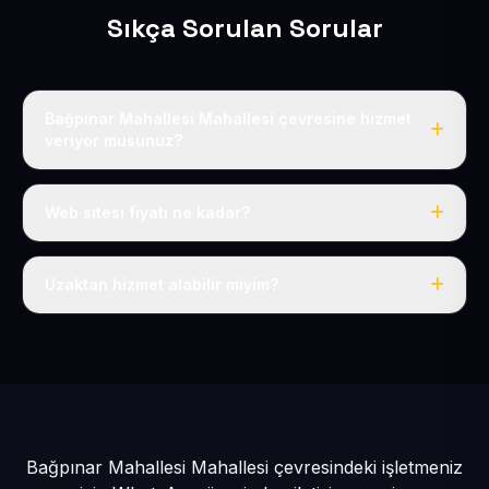
Sıkça Sorulan Sorular
Bağpınar Mahallesi Mahallesi çevresine hizmet
veriyor musunuz?
Evet, Bağpınar Mahallesi dahil tüm Gesi ve Melikgazi
çevresine hizmet veriyoruz.
Web sitesi fiyatı ne kadar?
Tek fiyat: yılda 50 USD + KDV, her şey dahil.
Uzaktan hizmet alabilir miyim?
Evet, tüm sürecimiz uzaktan yürütülür; nerede olursanız
olun eksiksiz hizmet alırsınız.
Bağpınar Mahallesi Mahallesi çevresindeki işletmeniz