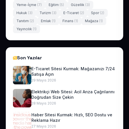
Yeme-İçme
(7)
Eğitim
(5)
Güzellik
(3)
Hukuk
(3)
Turizm
(3)
E-Ticaret
(2)
Spor
(2)
Tanıtım
(2)
Emlak
(1)
Finans
(1)
Mağaza
(1)
Yayıncılık
(1)
Son Yazılar
E-Ticaret Sitesi Kurmak: Mağazanızı 7/24
Satışa Açın
29 Mayıs 2026
Elektrikçi Web Sitesi: Acil Arıza Çağrılarını
Doğrudan Size Çekin
28 Mayıs 2026
Haber Sitesi Kurmak: Hızlı, SEO Dostu ve
Reklama Hazır
27 Mayıs 2026