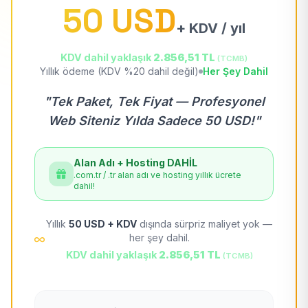
50 USD
+ KDV / yıl
KDV dahil yaklaşık
2.856,51 TL
(TCMB)
Yıllık ödeme (KDV %20 dahil değil)
Her Şey Dahil
"Tek Paket, Tek Fiyat — Profesyonel
Web Siteniz Yılda Sadece 50 USD!"
Alan Adı + Hosting DAHİL
.com.tr / .tr alan adı ve hosting yıllık ücrete
dahil!
Yıllık
50 USD + KDV
dışında sürpriz maliyet yok —
her şey dahil.
KDV dahil yaklaşık
2.856,51 TL
(TCMB)