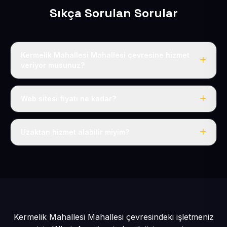
Sıkça Sorulan Sorular
Kermelik Mahallesi Mahallesi çevresine hizmet
veriyor musunuz?
Evet, Kermelik Mahallesi dahil tüm Çukur ve Özvatan
çevresine hizmet veriyoruz.
Web sitesi fiyatı ne kadar?
Tek fiyat: yılda 50 USD + KDV, her şey dahil.
Uzaktan hizmet alabilir miyim?
Evet, tüm sürecimiz uzaktan yürütülür; nerede olursanız
olun eksiksiz hizmet alırsınız.
Kermelik Mahallesi Mahallesi çevresindeki işletmeniz