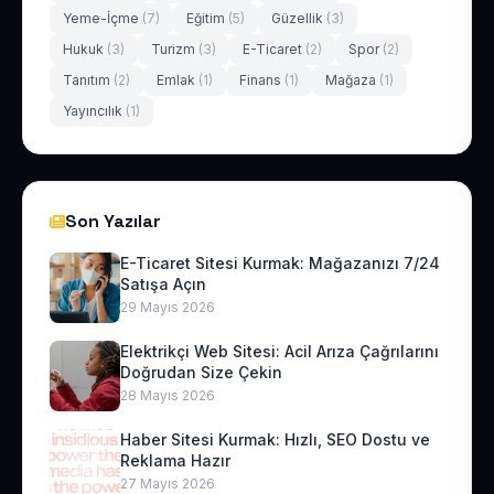
Yeme-İçme
(7)
Eğitim
(5)
Güzellik
(3)
Hukuk
(3)
Turizm
(3)
E-Ticaret
(2)
Spor
(2)
Tanıtım
(2)
Emlak
(1)
Finans
(1)
Mağaza
(1)
Yayıncılık
(1)
Son Yazılar
E-Ticaret Sitesi Kurmak: Mağazanızı 7/24
Satışa Açın
29 Mayıs 2026
Elektrikçi Web Sitesi: Acil Arıza Çağrılarını
Doğrudan Size Çekin
28 Mayıs 2026
Haber Sitesi Kurmak: Hızlı, SEO Dostu ve
Reklama Hazır
27 Mayıs 2026