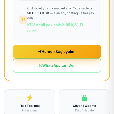
Gizli ücret yok. Ek maliyet yok. Yılda sadece
50 USD + KDV
— alan adı, hosting ve her şey
dahil.
KDV dahil yaklaşık
2.856,51 TL
(TCMB)
Hemen Başlayalım
WhatsApp'tan Sor
Hızlı Teslimat
Güvenli Ödeme
1-3 iş günü
Kart / Havale