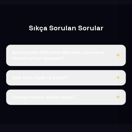
Sıkça Sorulan Sorular
Avşarpotuklu Mahallesi Mahallesi çevresine
hizmet veriyor musunuz?
Evet, Avşarpotuklu Mahallesi dahil tüm Pınarbaşı ve
Pınarbaşı çevresine hizmet veriyoruz.
Web sitesi fiyatı ne kadar?
Tek fiyat: yılda 50 USD + KDV, her şey dahil.
Uzaktan hizmet alabilir miyim?
Evet, tüm sürecimiz uzaktan yürütülür; nerede olursanız
olun eksiksiz hizmet alırsınız.