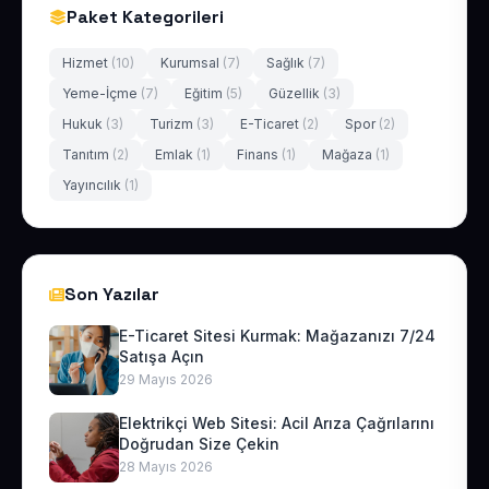
Paket Kategorileri
Hizmet
(10)
Kurumsal
(7)
Sağlık
(7)
Yeme-İçme
(7)
Eğitim
(5)
Güzellik
(3)
Hukuk
(3)
Turizm
(3)
E-Ticaret
(2)
Spor
(2)
Tanıtım
(2)
Emlak
(1)
Finans
(1)
Mağaza
(1)
Yayıncılık
(1)
Son Yazılar
E-Ticaret Sitesi Kurmak: Mağazanızı 7/24
Satışa Açın
29 Mayıs 2026
Elektrikçi Web Sitesi: Acil Arıza Çağrılarını
Doğrudan Size Çekin
28 Mayıs 2026