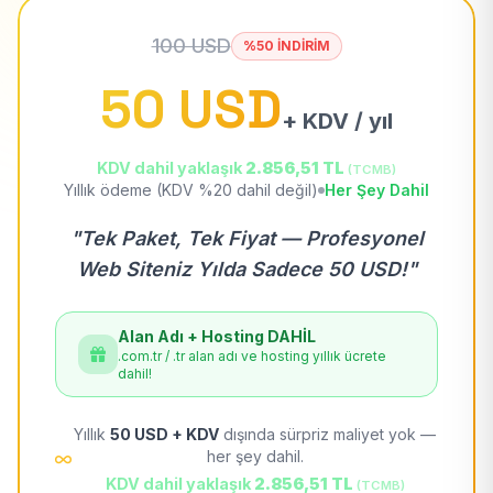
100 USD
%50 İNDİRİM
50 USD
+ KDV / yıl
KDV dahil yaklaşık
2.856,51 TL
(TCMB)
Yıllık ödeme (KDV %20 dahil değil)
Her Şey Dahil
"Tek Paket, Tek Fiyat — Profesyonel
Web Siteniz Yılda Sadece 50 USD!"
Alan Adı + Hosting DAHİL
.com.tr / .tr alan adı ve hosting yıllık ücrete
dahil!
Yıllık
50 USD + KDV
dışında sürpriz maliyet yok —
her şey dahil.
KDV dahil yaklaşık
2.856,51 TL
(TCMB)