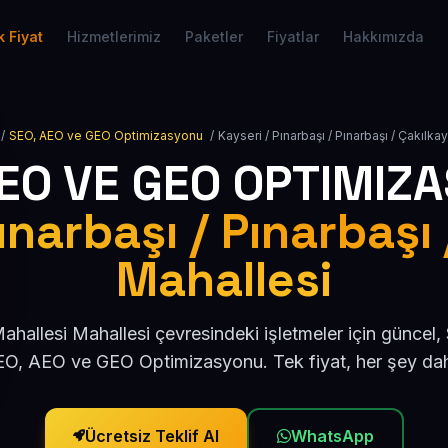
 Fiyat
Hizmetlerimiz
Paketler
Fiyatlar
Hakkımızda
/
SEO, AEO ve GEO Optimizasyonu
/
Kayseri / Pınarbaşı / Pınarbaşı / Çakılka
AEO VE GEO OPTIMIZ
ınarbaşı / Pınarbaşı
Mahallesi
ahallesi Mahallesi çevresindeki işletmeler için güncel
O, AEO ve GEO Optimizasyonu. Tek fiyat, her şey dah
Ücretsiz Teklif Al
WhatsApp