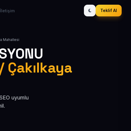
Teklif Al
İletişim
ya Mahallesi
ASYONU
 / Çakılkaya
, SEO uyumlu
il.