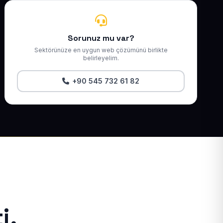
Sorunuz mu var?
Sektörünüze en uygun web çözümünü birlikte
belirleyelim.
+90 545 732 61 82
i.