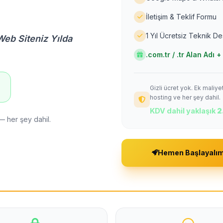
İletişim & Teklif Formu
1 Yıl Ücretsiz Teknik D
Web Siteniz Yılda
.com.tr / .tr Alan Adı
Gizli ücret yok. Ek maliy
!
hosting ve her şey dahil.
KDV dahil yaklaşık
2
— her şey dahil.
Hemen Başlayalı