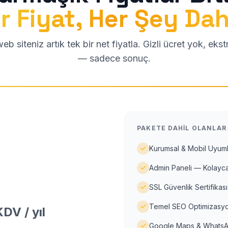
r Fiyat, Her Şey Dah
b siteniz artık tek bir net fiyatla. Gizli ücret yok, eks
— sadece sonuç.
PAKETE DAHIL OLANLAR
Kurumsal & Mobil Uyuml
Admin Paneli — Kolayca
SSL Güvenlik Sertifikası
Temel SEO Optimizasyo
DV / yıl
Google Maps & WhatsA