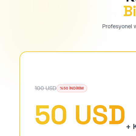
Bi
Profesyonel we
100 USD
%50 İNDİRİM
50 USD
+ K