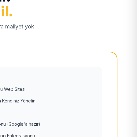
il.
tra maliyet yok
u Web Sitesi
 Kendiniz Yönetin
nu (Google'a hazır)
pp Entegrasyonu