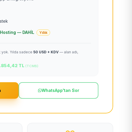
estek
 + Hosting — DAHİL
Yıllık
et yok. Yılda sadece
50 USD + KDV
— alan adı,
.854,42 TL
(TCMB)
m
WhatsApp'tan Sor