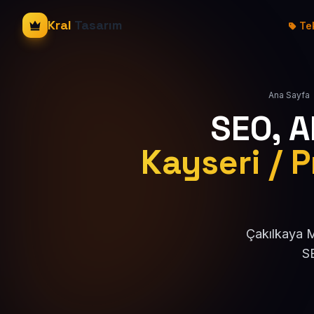
Kral
Tasarım
Tek
Ana Sayfa
SEO, 
Kayseri / P
Çakılkaya M
SE