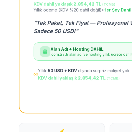
KDV dahil yaklaşık
2.854,42 TL
(TCMB)
Yıllık ödeme (KDV %20 dahil değil)
Her Şey Dahil
"Tek Paket, Tek Fiyat — Profesyonel 
Sadece 50 USD!"
Alan Adı + Hosting DAHİL
.com.tr / .tr alan adı ve hosting yıllık ücrete dahil
Yıllık
50 USD + KDV
dışında sürpriz maliyet yok 
KDV dahil yaklaşık
2.854,42 TL
(TCMB)