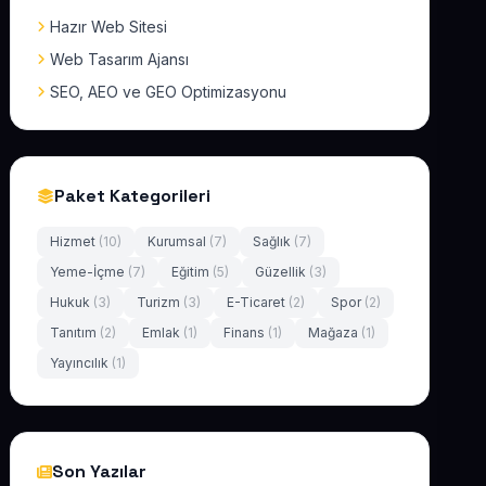
Hazır Web Sitesi
Web Tasarım Ajansı
SEO, AEO ve GEO Optimizasyonu
Paket Kategorileri
Hizmet
(10)
Kurumsal
(7)
Sağlık
(7)
Yeme-İçme
(7)
Eğitim
(5)
Güzellik
(3)
Hukuk
(3)
Turizm
(3)
E-Ticaret
(2)
Spor
(2)
Tanıtım
(2)
Emlak
(1)
Finans
(1)
Mağaza
(1)
Yayıncılık
(1)
Son Yazılar