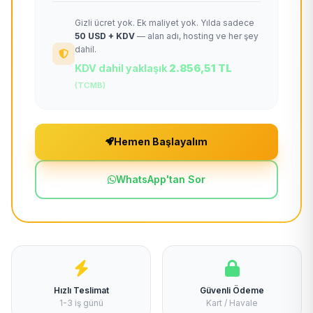
Gizli ücret yok. Ek maliyet yok. Yılda sadece
50 USD + KDV
— alan adı, hosting ve her şey
dahil.
KDV dahil yaklaşık
2.856,51 TL
(TCMB)
Hemen Başlayalım
WhatsApp'tan Sor
Hızlı Teslimat
Güvenli Ödeme
1-3 iş günü
Kart / Havale