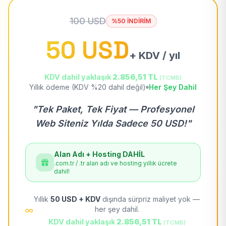
100 USD
%50 İNDİRİM
50 USD
+ KDV / yıl
KDV dahil yaklaşık
2.856,51 TL
(TCMB)
Yıllık ödeme (KDV %20 dahil değil)
Her Şey Dahil
"Tek Paket, Tek Fiyat — Profesyonel
Web Siteniz Yılda Sadece 50 USD!"
Alan Adı + Hosting DAHİL
.com.tr / .tr alan adı ve hosting yıllık ücrete
dahil!
Yıllık
50 USD + KDV
dışında sürpriz maliyet yok —
her şey dahil.
KDV dahil yaklaşık
2.856,51 TL
(TCMB)