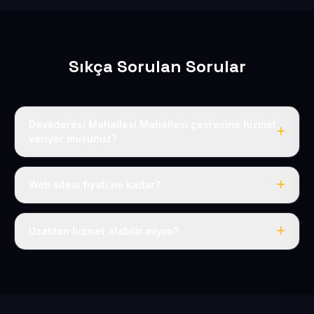
Sıkça Sorulan Sorular
Devederesi Mahallesi Mahallesi çevresine hizmet
veriyor musunuz?
Evet, Devederesi Mahallesi dahil tüm Pınarbaşı ve
Pınarbaşı çevresine hizmet veriyoruz.
Web sitesi fiyatı ne kadar?
Tek fiyat: yılda 50 USD + KDV, her şey dahil.
Uzaktan hizmet alabilir miyim?
Evet, tüm sürecimiz uzaktan yürütülür; nerede olursanız
olun eksiksiz hizmet alırsınız.