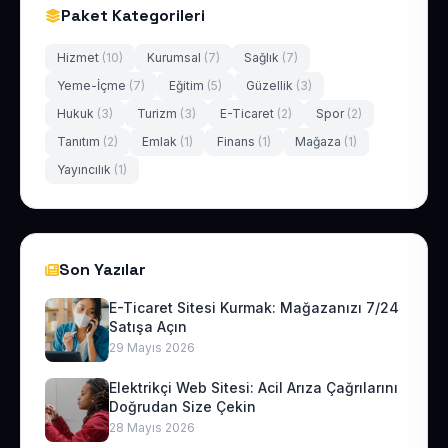
Paket Kategorileri
Hizmet
(10)
Kurumsal
(7)
Sağlık
(7)
Yeme-İçme
(7)
Eğitim
(5)
Güzellik
(3)
Hukuk
(3)
Turizm
(3)
E-Ticaret
(2)
Spor
(2)
Tanıtım
(2)
Emlak
(1)
Finans
(1)
Mağaza
(1)
Yayıncılık
(1)
Son Yazılar
E-Ticaret Sitesi Kurmak: Mağazanızı 7/24
Satışa Açın
29 Mayıs 2026
Elektrikçi Web Sitesi: Acil Arıza Çağrılarını
Doğrudan Size Çekin
28 Mayıs 2026