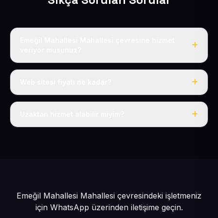
Emeğil Mahallesi Mahallesi çevresine hizmet
veriyor musunuz?
Evet, Emeğil Mahallesi dahil tüm Pınarbaşı ve Pınarbaşı
çevresine hizmet veriyoruz.
Web sitesi fiyatı ne kadar?
Tek fiyat: yılda 50 USD + KDV, her şey dahil.
Uzaktan hizmet alabilir miyim?
Evet, tüm sürecimiz uzaktan yürütülür; nerede olursanız
olun eksiksiz hizmet alırsınız.
Emeğil Mahallesi Mahallesi çevresindeki işletmeniz
için
WhatsApp üzerinden iletişime geçin.