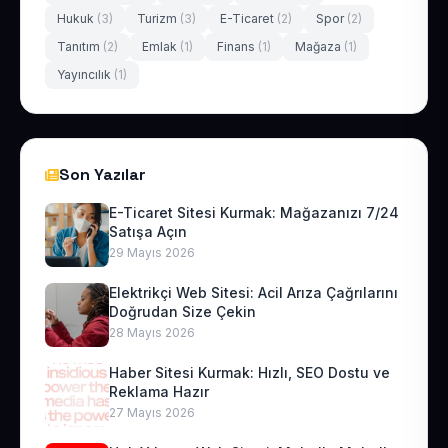
Hukuk
(3)
Turizm
(3)
E-Ticaret
(2)
Spor
(2)
Tanıtım
(2)
Emlak
(1)
Finans
(1)
Mağaza
(1)
Yayıncılık
(1)
Son Yazılar
E-Ticaret Sitesi Kurmak: Mağazanızı 7/24
Satışa Açın
29 Mayıs 2026
Elektrikçi Web Sitesi: Acil Arıza Çağrılarını
Doğrudan Size Çekin
28 Mayıs 2026
Haber Sitesi Kurmak: Hızlı, SEO Dostu ve
Reklama Hazır
27 Mayıs 2026