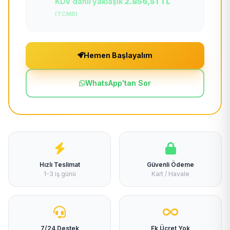
KDV dahil yaklaşık
2.856,51 TL
(TCMB)
Hemen Başlayalım
WhatsApp'tan Sor
Hızlı Teslimat
Güvenli Ödeme
1-3 iş günü
Kart / Havale
7/24 Destek
Ek Ücret Yok