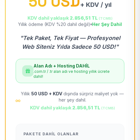
50 USD
+ KDV / yıl
KDV dahil yaklaşık
2.856,51 TL
(TCMB)
Yıllık ödeme (KDV %20 dahil değil)
Her Şey Dahil
"Tek Paket, Tek Fiyat — Profesyonel
Web Siteniz Yılda Sadece 50 USD!"
Alan Adı + Hosting DAHİL
.com.tr / .tr alan adı ve hosting yıllık ücrete
dahil!
Yıllık
50 USD + KDV
dışında sürpriz maliyet yok —
her şey dahil.
KDV dahil yaklaşık
2.856,51 TL
(TCMB)
PAKETE DAHIL OLANLAR