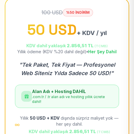
100 USD
%50 İNDİRİM
50 USD
+ KDV / yıl
KDV dahil yaklaşık
2.856,51 TL
(TCMB)
Yıllık ödeme (KDV %20 dahil değil)
Her Şey Dahil
"Tek Paket, Tek Fiyat — Profesyonel
Web Siteniz Yılda Sadece 50 USD!"
Alan Adı + Hosting DAHİL
.com.tr / .tr alan adı ve hosting yıllık ücrete
dahil!
Yıllık
50 USD + KDV
dışında sürpriz maliyet yok —
her şey dahil.
KDV dahil yaklaşık
2.856,51 TL
(TCMB)