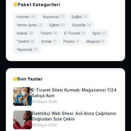
Paket Kategorileri
Hizmet
(10)
Kurumsal
(7)
Sağlık
(7)
Yeme-İçme
(7)
Eğitim
(5)
Güzellik
(3)
Hukuk
(3)
Turizm
(3)
E-Ticaret
(2)
Spor
(2)
Tanıtım
(2)
Emlak
(1)
Finans
(1)
Mağaza
(1)
Yayıncılık
(1)
Son Yazılar
E-Ticaret Sitesi Kurmak: Mağazanızı 7/24
Satışa Açın
29 Mayıs 2026
Elektrikçi Web Sitesi: Acil Arıza Çağrılarını
Doğrudan Size Çekin
28 Mayıs 2026