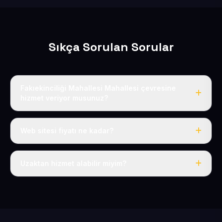
Sıkça Sorulan Sorular
Fakıekinciliği Mahallesi Mahallesi çevresine
hizmet veriyor musunuz?
Evet, Fakıekinciliği Mahallesi dahil tüm Pınarbaşı ve
Pınarbaşı çevresine hizmet veriyoruz.
Web sitesi fiyatı ne kadar?
Tek fiyat: yılda 50 USD + KDV, her şey dahil.
Uzaktan hizmet alabilir miyim?
Evet, tüm sürecimiz uzaktan yürütülür; nerede olursanız
olun eksiksiz hizmet alırsınız.