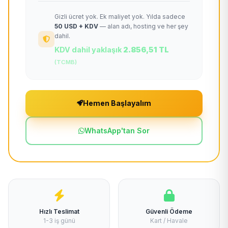
Gizli ücret yok. Ek maliyet yok. Yılda sadece
50 USD + KDV
— alan adı, hosting ve her şey
dahil.
KDV dahil yaklaşık
2.856,51 TL
(TCMB)
Hemen Başlayalım
WhatsApp'tan Sor
Hızlı Teslimat
Güvenli Ödeme
1-3 iş günü
Kart / Havale