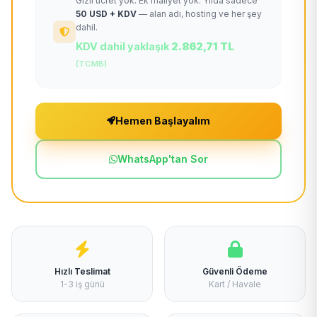
Gizli ücret yok. Ek maliyet yok. Yılda sadece
50 USD + KDV
— alan adı, hosting ve her şey
dahil.
KDV dahil yaklaşık
2.862,71 TL
(TCMB)
Hemen Başlayalım
WhatsApp'tan Sor
Hızlı Teslimat
Güvenli Ödeme
1-3 iş günü
Kart / Havale