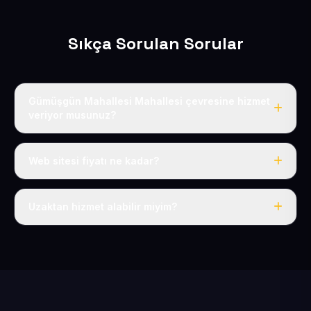
Sıkça Sorulan Sorular
Gümüşgün Mahallesi Mahallesi çevresine hizmet
veriyor musunuz?
Evet, Gümüşgün Mahallesi dahil tüm Pınarbaşı ve
Pınarbaşı çevresine hizmet veriyoruz.
Web sitesi fiyatı ne kadar?
Tek fiyat: yılda 50 USD + KDV, her şey dahil.
Uzaktan hizmet alabilir miyim?
Evet, tüm sürecimiz uzaktan yürütülür; nerede olursanız
olun eksiksiz hizmet alırsınız.