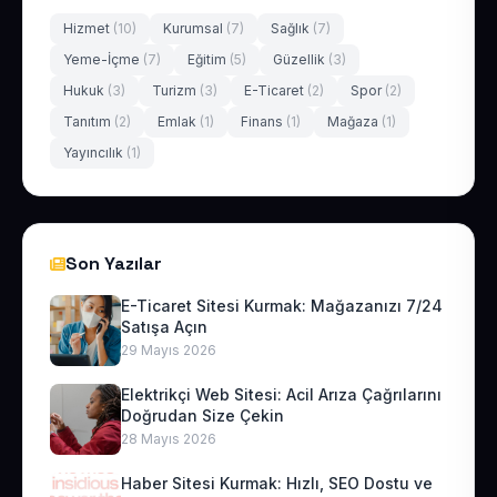
Hizmet
(10)
Kurumsal
(7)
Sağlık
(7)
Yeme-İçme
(7)
Eğitim
(5)
Güzellik
(3)
Hukuk
(3)
Turizm
(3)
E-Ticaret
(2)
Spor
(2)
Tanıtım
(2)
Emlak
(1)
Finans
(1)
Mağaza
(1)
Yayıncılık
(1)
Son Yazılar
E-Ticaret Sitesi Kurmak: Mağazanızı 7/24
Satışa Açın
29 Mayıs 2026
Elektrikçi Web Sitesi: Acil Arıza Çağrılarını
Doğrudan Size Çekin
28 Mayıs 2026
Haber Sitesi Kurmak: Hızlı, SEO Dostu ve