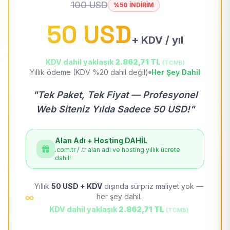
100 USD
%50 İNDİRİM
50 USD
+ KDV / yıl
KDV dahil yaklaşık
2.862,71 TL
(TCMB)
Yıllık ödeme (KDV %20 dahil değil)
Her Şey Dahil
"Tek Paket, Tek Fiyat — Profesyonel
Web Siteniz Yılda Sadece 50 USD!"
Alan Adı + Hosting DAHİL
.com.tr / .tr alan adı ve hosting yıllık ücrete
dahil!
Yıllık
50 USD + KDV
dışında sürpriz maliyet yok —
her şey dahil.
KDV dahil yaklaşık
2.862,71 TL
(TCMB)