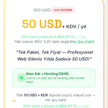
100 USD
%50 İNDİRİM
50 USD
+ KDV / yıl
KDV dahil yaklaşık
2.856,51 TL
(TCMB)
Yıllık ödeme (KDV %20 dahil değil)
Her Şey Dahil
"Tek Paket, Tek Fiyat — Profesyonel
Web Siteniz Yılda Sadece 50 USD!"
Alan Adı + Hosting DAHİL
.com.tr / .tr alan adı ve hosting yıllık ücrete
dahil!
Yıllık
50 USD + KDV
dışında sürpriz maliyet yok —
her şey dahil.
KDV dahil yaklaşık
2.856,51 TL
(TCMB)