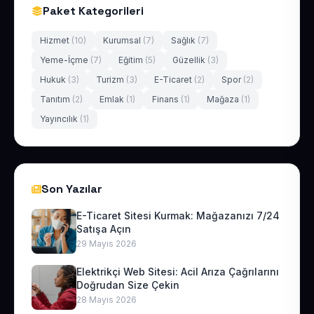
Paket Kategorileri
Hizmet
(10)
Kurumsal
(7)
Sağlık
(7)
Yeme-İçme
(7)
Eğitim
(5)
Güzellik
(3)
Hukuk
(3)
Turizm
(3)
E-Ticaret
(2)
Spor
(2)
Tanıtım
(2)
Emlak
(1)
Finans
(1)
Mağaza
(1)
Yayıncılık
(1)
Son Yazılar
E-Ticaret Sitesi Kurmak: Mağazanızı 7/24
Satışa Açın
29 Mayıs 2026
Elektrikçi Web Sitesi: Acil Arıza Çağrılarını
Doğrudan Size Çekin
28 Mayıs 2026