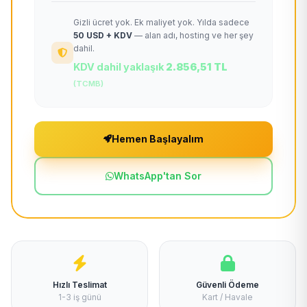
Gizli ücret yok. Ek maliyet yok. Yılda sadece
50 USD + KDV
— alan adı, hosting ve her şey
dahil.
KDV dahil yaklaşık
2.856,51 TL
(TCMB)
Hemen Başlayalım
WhatsApp'tan Sor
Hızlı Teslimat
Güvenli Ödeme
1-3 iş günü
Kart / Havale