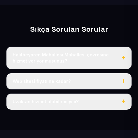
Sıkça Sorulan Sorular
Halitbeyören Mahallesi Mahallesi çevresine
hizmet veriyor musunuz?
Evet, Halitbeyören Mahallesi dahil tüm Pınarbaşı ve
Pınarbaşı çevresine hizmet veriyoruz.
Web sitesi fiyatı ne kadar?
Tek fiyat: yılda 50 USD + KDV, her şey dahil.
Uzaktan hizmet alabilir miyim?
Evet, tüm sürecimiz uzaktan yürütülür; nerede olursanız
olun eksiksiz hizmet alırsınız.