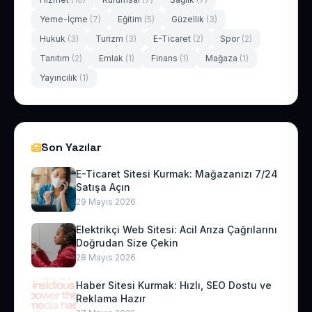
Yeme-İçme
(7)
Eğitim
(5)
Güzellik
(3)
Hukuk
(3)
Turizm
(3)
E-Ticaret
(2)
Spor
(2)
Tanıtım
(2)
Emlak
(1)
Finans
(1)
Mağaza
(1)
Yayıncılık
(1)
Son Yazılar
E-Ticaret Sitesi Kurmak: Mağazanızı 7/24
Satışa Açın
29 Mayıs 2026
Elektrikçi Web Sitesi: Acil Arıza Çağrılarını
Doğrudan Size Çekin
28 Mayıs 2026
Haber Sitesi Kurmak: Hızlı, SEO Dostu ve
Reklama Hazır