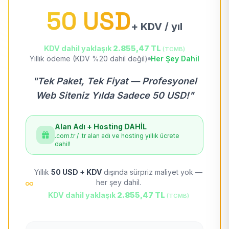
50 USD
+ KDV / yıl
KDV dahil yaklaşık
2.855,47 TL
(TCMB)
Yıllık ödeme (KDV %20 dahil değil)
Her Şey Dahil
"Tek Paket, Tek Fiyat — Profesyonel
Web Siteniz Yılda Sadece 50 USD!"
Alan Adı + Hosting DAHİL
.com.tr / .tr alan adı ve hosting yıllık ücrete
dahil!
Yıllık
50 USD + KDV
dışında sürpriz maliyet yok —
her şey dahil.
KDV dahil yaklaşık
2.855,47 TL
(TCMB)