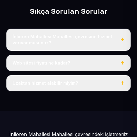
Sıkça Sorulan Sorular
İnliören Mahallesi Mahallesi çevresine hizmet
veriyor musunuz?
Evet, İnliören Mahallesi dahil tüm Pınarbaşı ve Pınarbaşı
çevresine hizmet veriyoruz.
Web sitesi fiyatı ne kadar?
Tek fiyat: yılda 50 USD + KDV, her şey dahil.
Uzaktan hizmet alabilir miyim?
Evet, tüm sürecimiz uzaktan yürütülür; nerede olursanız
olun eksiksiz hizmet alırsınız.
İnliören Mahallesi Mahallesi çevresindeki işletmeniz