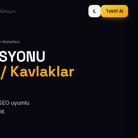
Teklif Al
İletişim
ar Mahallesi
ASYONU
 / Kavlaklar
, SEO uyumlu
il.