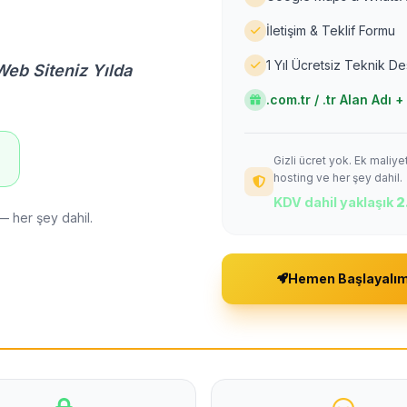
İletişim & Teklif Formu
1 Yıl Ücretsiz Teknik D
Web Siteniz Yılda
.com.tr / .tr Alan Adı
Gizli ücret yok. Ek maliy
!
hosting ve her şey dahil.
KDV dahil yaklaşık
2
— her şey dahil.
Hemen Başlayalı