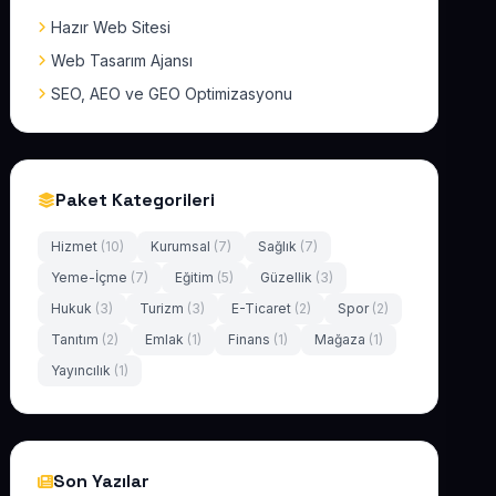
Hazır Web Sitesi
Web Tasarım Ajansı
SEO, AEO ve GEO Optimizasyonu
Paket Kategorileri
Hizmet
(10)
Kurumsal
(7)
Sağlık
(7)
Yeme-İçme
(7)
Eğitim
(5)
Güzellik
(3)
Hukuk
(3)
Turizm
(3)
E-Ticaret
(2)
Spor
(2)
Tanıtım
(2)
Emlak
(1)
Finans
(1)
Mağaza
(1)
Yayıncılık
(1)
Son Yazılar