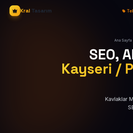
Kral
Tasarım
Tek
Ana Sayfa
SEO, 
Kayseri / P
Kavlaklar M
SE