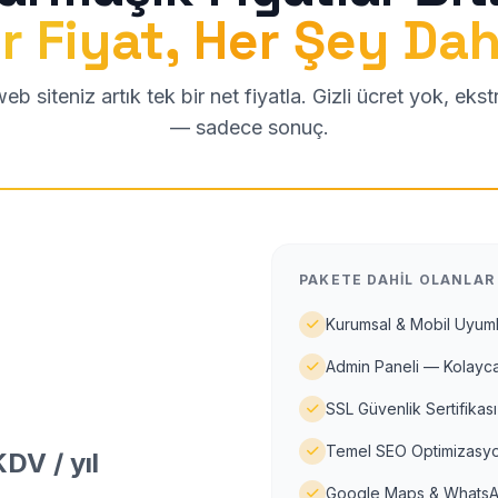
r Fiyat, Her Şey Dah
b siteniz artık tek bir net fiyatla. Gizli ücret yok, eks
— sadece sonuç.
PAKETE DAHIL OLANLAR
Kurumsal & Mobil Uyuml
Admin Paneli — Kolayca
SSL Güvenlik Sertifikası
Temel SEO Optimizasyo
DV / yıl
Google Maps & WhatsA