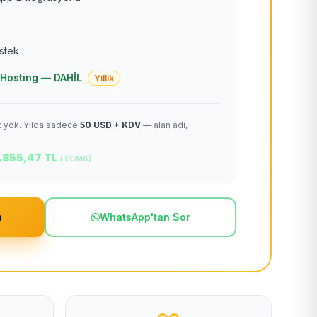
estek
 + Hosting — DAHİL
Yıllık
et yok. Yılda sadece
50 USD + KDV
— alan adı,
.855,47 TL
(TCMB)
m
WhatsApp'tan Sor