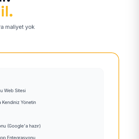
il.
tra maliyet yok
u Web Sitesi
 Kendiniz Yönetin
nu (Google'a hazır)
pp Entegrasyonu