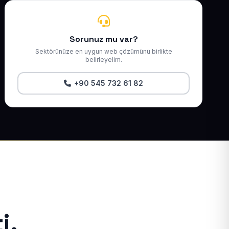
Sorunuz mu var?
Sektörünüze en uygun web çözümünü birlikte
belirleyelim.
+90 545 732 61 82
i.