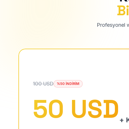
Bi
Profesyonel we
100 USD
%50 İNDİRİM
50 USD
+ K