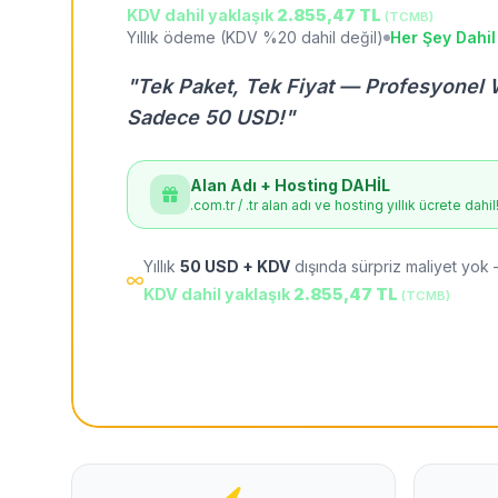
KDV dahil yaklaşık
2.855,47 TL
(TCMB)
Yıllık ödeme (KDV %20 dahil değil)
Her Şey Dahil
"Tek Paket, Tek Fiyat — Profesyonel 
Sadece 50 USD!"
Alan Adı + Hosting DAHİL
.com.tr / .tr alan adı ve hosting yıllık ücrete dahil
Yıllık
50 USD + KDV
dışında sürpriz maliyet yok 
KDV dahil yaklaşık
2.855,47 TL
(TCMB)