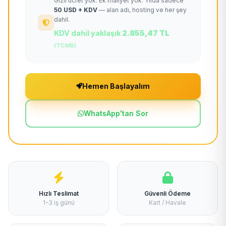
Gizli ücret yok. Ek maliyet yok. Yılda sadece
50 USD + KDV
— alan adı, hosting ve her şey
dahil.
KDV dahil yaklaşık
2.855,47 TL
(TCMB)
Hemen Başlayalım
WhatsApp'tan Sor
Hızlı Teslimat
Güvenli Ödeme
1-3 iş günü
Kart / Havale