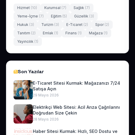
Hizmet
(10)
Kurumsal
(7)
Sağlık
(7)
Yeme-İçme
(7)
Eğitim
(5)
Güzellik
(3)
Hukuk
(3)
Turizm
(3)
E-Ticaret
(2)
Spor
(2)
Tanıtım
(2)
Emlak
(1)
Finans
(1)
Mağaza
(1)
Yayıncılık
(1)
Son Yazılar
E-Ticaret Sitesi Kurmak: Mağazanızı 7/24
Satışa Açın
29 Mayıs 2026
Elektrikçi Web Sitesi: Acil Arıza Çağrılarını
Doğrudan Size Çekin
28 Mayıs 2026
Haber Sitesi Kurmak: Hızlı, SEO Dostu ve