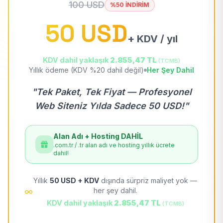
100 USD
%50 İNDİRİM
50 USD
+ KDV / yıl
KDV dahil yaklaşık
2.855,47 TL
(TCMB)
Yıllık ödeme (KDV %20 dahil değil)
Her Şey Dahil
"Tek Paket, Tek Fiyat — Profesyonel
Web Siteniz Yılda Sadece 50 USD!"
Alan Adı + Hosting DAHİL
.com.tr / .tr alan adı ve hosting yıllık ücrete
dahil!
Yıllık
50 USD + KDV
dışında sürpriz maliyet yok —
her şey dahil.
KDV dahil yaklaşık
2.855,47 TL
(TCMB)