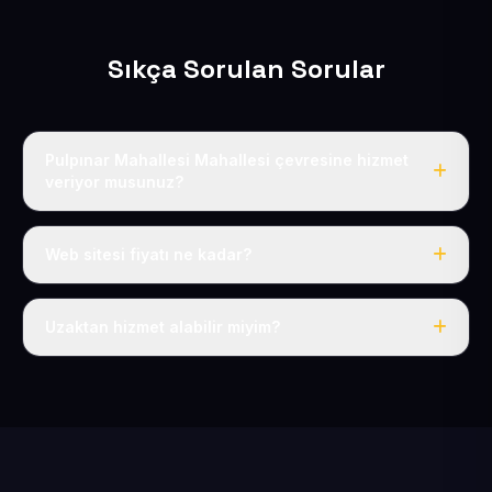
Sıkça Sorulan Sorular
Pulpınar Mahallesi Mahallesi çevresine hizmet
veriyor musunuz?
Evet, Pulpınar Mahallesi dahil tüm Pınarbaşı ve Pınarbaşı
çevresine hizmet veriyoruz.
Web sitesi fiyatı ne kadar?
Tek fiyat: yılda 50 USD + KDV, her şey dahil.
Uzaktan hizmet alabilir miyim?
Evet, tüm sürecimiz uzaktan yürütülür; nerede olursanız
olun eksiksiz hizmet alırsınız.