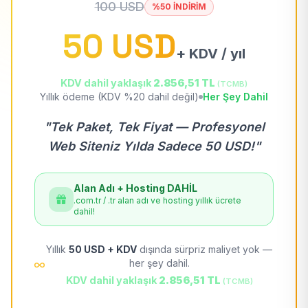
100 USD
%50 İNDİRİM
50 USD
+ KDV / yıl
KDV dahil yaklaşık
2.856,51 TL
(TCMB)
Yıllık ödeme (KDV %20 dahil değil)
Her Şey Dahil
"Tek Paket, Tek Fiyat — Profesyonel
Web Siteniz Yılda Sadece 50 USD!"
Alan Adı + Hosting DAHİL
.com.tr / .tr alan adı ve hosting yıllık ücrete
dahil!
Yıllık
50 USD + KDV
dışında sürpriz maliyet yok —
her şey dahil.
KDV dahil yaklaşık
2.856,51 TL
(TCMB)