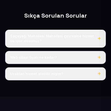
Sıkça Sorulan Sorular
Saçayağı Mahallesi Mahallesi çevresine hizmet
veriyor musunuz?
Evet, Saçayağı Mahallesi dahil tüm Pınarbaşı ve
Pınarbaşı çevresine hizmet veriyoruz.
Web sitesi fiyatı ne kadar?
Tek fiyat: yılda 50 USD + KDV, her şey dahil.
Uzaktan hizmet alabilir miyim?
Evet, tüm sürecimiz uzaktan yürütülür; nerede olursanız
olun eksiksiz hizmet alırsınız.