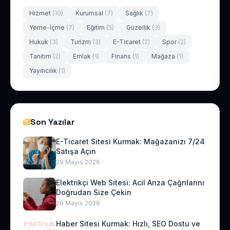
Hizmet
(10)
Kurumsal
(7)
Sağlık
(7)
Yeme-İçme
(7)
Eğitim
(5)
Güzellik
(3)
Hukuk
(3)
Turizm
(3)
E-Ticaret
(2)
Spor
(2)
Tanıtım
(2)
Emlak
(1)
Finans
(1)
Mağaza
(1)
Yayıncılık
(1)
Son Yazılar
E-Ticaret Sitesi Kurmak: Mağazanızı 7/24
Satışa Açın
29 Mayıs 2026
Elektrikçi Web Sitesi: Acil Arıza Çağrılarını
Doğrudan Size Çekin
28 Mayıs 2026
Haber Sitesi Kurmak: Hızlı, SEO Dostu ve