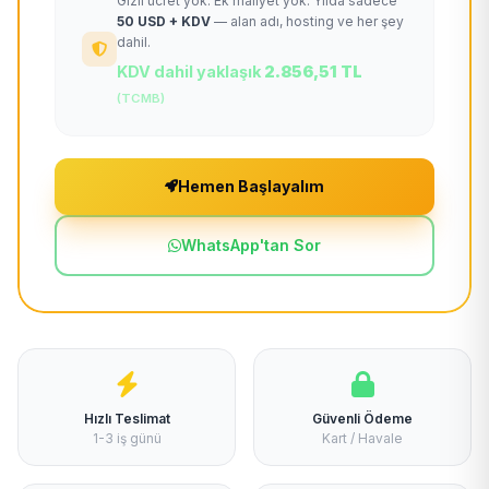
Gizli ücret yok. Ek maliyet yok. Yılda sadece
50 USD + KDV
— alan adı, hosting ve her şey
dahil.
KDV dahil yaklaşık
2.856,51 TL
(TCMB)
Hemen Başlayalım
WhatsApp'tan Sor
Hızlı Teslimat
Güvenli Ödeme
1-3 iş günü
Kart / Havale