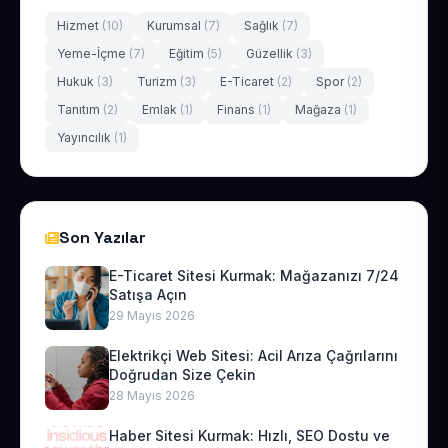
Hizmet
(10)
Kurumsal
(7)
Sağlık
(7)
Yeme-İçme
(7)
Eğitim
(5)
Güzellik
(3)
Hukuk
(3)
Turizm
(3)
E-Ticaret
(2)
Spor
(2)
Tanıtım
(2)
Emlak
(1)
Finans
(1)
Mağaza
(1)
Yayıncılık
(1)
Son Yazılar
E-Ticaret Sitesi Kurmak: Mağazanızı 7/24
Satışa Açın
29 Mayıs 2026
Elektrikçi Web Sitesi: Acil Arıza Çağrılarını
Doğrudan Size Çekin
28 Mayıs 2026
Haber Sitesi Kurmak: Hızlı, SEO Dostu ve