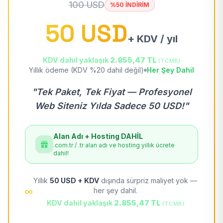
100 USD
%50 İNDİRİM
50 USD
+ KDV / yıl
KDV dahil yaklaşık
2.855,47 TL
(TCMB)
Yıllık ödeme (KDV %20 dahil değil)
Her Şey Dahil
"Tek Paket, Tek Fiyat — Profesyonel
Web Siteniz Yılda Sadece 50 USD!"
Alan Adı + Hosting DAHİL
.com.tr / .tr alan adı ve hosting yıllık ücrete
dahil!
Yıllık
50 USD + KDV
dışında sürpriz maliyet yok —
her şey dahil.
KDV dahil yaklaşık
2.855,47 TL
(TCMB)