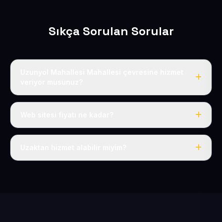
Sıkça Sorulan Sorular
Uzunyol Mahallesi Mahallesi çevresine hizmet
veriyor musunuz?
Evet, Uzunyol Mahallesi dahil tüm Pınarbaşı ve
Pınarbaşı çevresine hizmet veriyoruz.
Web sitesi fiyatı ne kadar?
Tek fiyat: yılda 50 USD + KDV, her şey dahil.
Uzaktan hizmet alabilir miyim?
Evet, tüm sürecimiz uzaktan yürütülür; nerede olursanız
olun eksiksiz hizmet alırsınız.