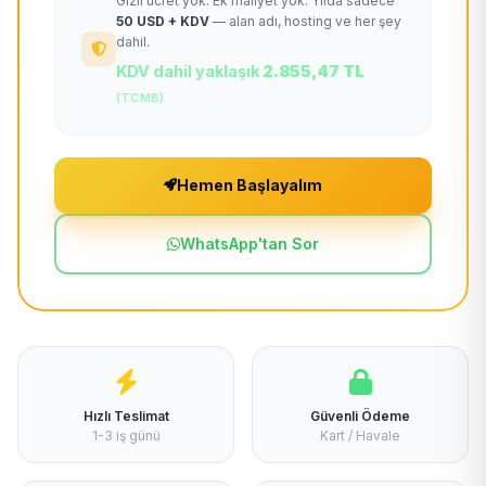
Gizli ücret yok. Ek maliyet yok. Yılda sadece
50 USD + KDV
— alan adı, hosting ve her şey
dahil.
KDV dahil yaklaşık
2.855,47 TL
(TCMB)
Hemen Başlayalım
WhatsApp'tan Sor
Hızlı Teslimat
Güvenli Ödeme
1-3 iş günü
Kart / Havale