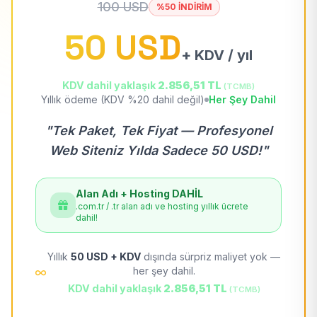
100 USD
%50 İNDİRİM
50 USD
+ KDV / yıl
KDV dahil yaklaşık
2.856,51 TL
(TCMB)
Yıllık ödeme (KDV %20 dahil değil)
Her Şey Dahil
"Tek Paket, Tek Fiyat — Profesyonel
Web Siteniz Yılda Sadece 50 USD!"
Alan Adı + Hosting DAHİL
.com.tr / .tr alan adı ve hosting yıllık ücrete
dahil!
Yıllık
50 USD + KDV
dışında sürpriz maliyet yok —
her şey dahil.
KDV dahil yaklaşık
2.856,51 TL
(TCMB)