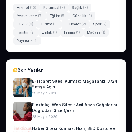
Hizmet
(10)
Kurumsal
(7)
Sağlık
(7)
Yeme-İçme
(7)
Eğitim
(5)
Güzellik
(3)
Hukuk
(3)
Turizm
(3)
E-Ticaret
(2)
Spor
(2)
Tanıtım
(2)
Emlak
(1)
Finans
(1)
Mağaza
(1)
Yayıncılık
(1)
Son Yazılar
E-Ticaret Sitesi Kurmak: Mağazanızı 7/24
Satışa Açın
29 Mayıs 2026
Elektrikçi Web Sitesi: Acil Arıza Çağrılarını
Doğrudan Size Çekin
28 Mayıs 2026
Haber Sitesi Kurmak: Hızlı, SEO Dostu ve