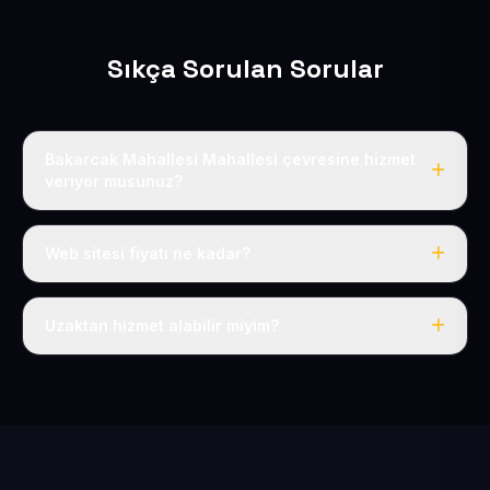
Sıkça Sorulan Sorular
Bakarcak Mahallesi Mahallesi çevresine hizmet
veriyor musunuz?
Evet, Bakarcak Mahallesi dahil tüm Sarıoğlan ve
Sarıoğlan çevresine hizmet veriyoruz.
Web sitesi fiyatı ne kadar?
Tek fiyat: yılda 50 USD + KDV, her şey dahil.
Uzaktan hizmet alabilir miyim?
Evet, tüm sürecimiz uzaktan yürütülür; nerede olursanız
olun eksiksiz hizmet alırsınız.