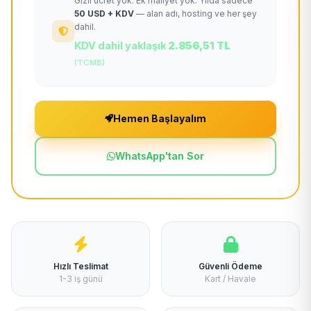
Gizli ücret yok. Ek maliyet yok. Yılda sadece
50 USD + KDV
— alan adı, hosting ve her şey
dahil.
KDV dahil yaklaşık
2.856,51 TL
(TCMB)
Hemen Başlayalım
WhatsApp'tan Sor
Hızlı Teslimat
Güvenli Ödeme
1-3 iş günü
Kart / Havale