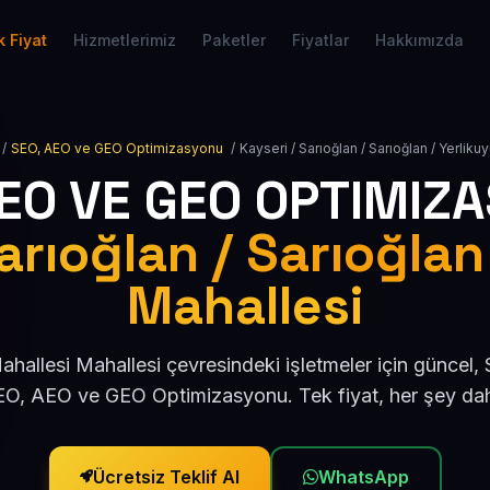
 Fiyat
Hizmetlerimiz
Paketler
Fiyatlar
Hakkımızda
/
SEO, AEO ve GEO Optimizasyonu
/
Kayseri / Sarıoğlan / Sarıoğlan / Yerliku
AEO VE GEO OPTIMIZ
arıoğlan / Sarıoğlan
Mahallesi
ahallesi Mahallesi çevresindeki işletmeler için güncel
O, AEO ve GEO Optimizasyonu. Tek fiyat, her şey dah
Ücretsiz Teklif Al
WhatsApp