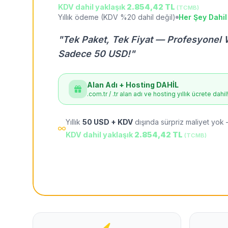
KDV dahil yaklaşık
2.854,42 TL
(TCMB)
Yıllık ödeme (KDV %20 dahil değil)
Her Şey Dahil
"Tek Paket, Tek Fiyat — Profesyonel 
Sadece 50 USD!"
Alan Adı + Hosting DAHİL
.com.tr / .tr alan adı ve hosting yıllık ücrete dahil
Yıllık
50 USD + KDV
dışında sürpriz maliyet yok 
KDV dahil yaklaşık
2.854,42 TL
(TCMB)