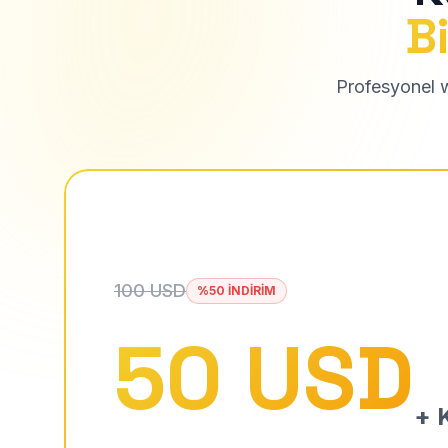
Bi
Profesyonel we
100 USD
%50 İNDİRİM
50 USD
+ K