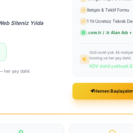
İletişim & Teklif Formu
1 Yıl Ücretsiz Teknik D
Web Siteniz Yılda
.com.tr / .tr Alan Adı
Gizli ücret yok. Ek maliy
!
hosting ve her şey dahil.
KDV dahil yaklaşık
2
— her şey dahil.
Hemen Başlayalı