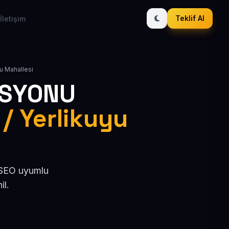
Teklif Al
İletişim
yu Mahallesi
ASYONU
 / Yerlikuyu
, SEO uyumlu
il.