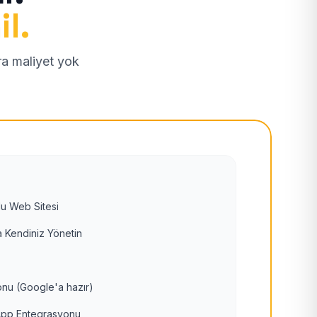
il.
tra maliyet yok
u Web Sitesi
 Kendiniz Yönetin
nu (Google'a hazır)
pp Entegrasyonu