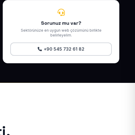
Sorunuz mu var?
Sektörünüze en uygun web çözümünü birlikte
belirleyelim.
+90 545 732 61 82
i.