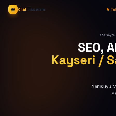
Kral
Tasarım
Tek
Ana Sayfa
SEO, 
Kayseri / S
Yerlikuyu M
SE