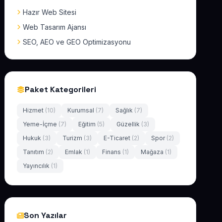
Hazır Web Sitesi
Web Tasarım Ajansı
SEO, AEO ve GEO Optimizasyonu
Paket Kategorileri
Hizmet
(10)
Kurumsal
(7)
Sağlık
(7)
Yeme-İçme
(7)
Eğitim
(5)
Güzellik
(3)
Hukuk
(3)
Turizm
(3)
E-Ticaret
(2)
Spor
(2)
Tanıtım
(2)
Emlak
(1)
Finans
(1)
Mağaza
(1)
Yayıncılık
(1)
Son Yazılar