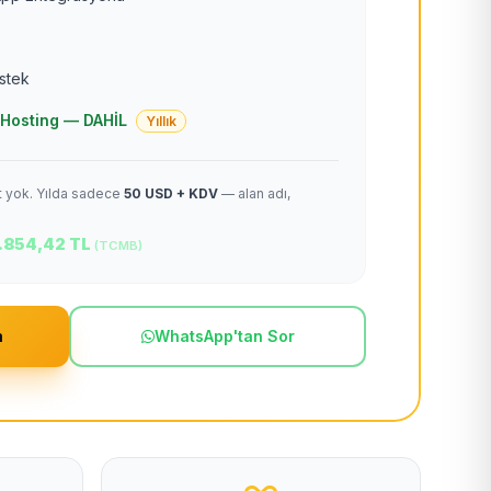
estek
 + Hosting — DAHİL
Yıllık
et yok. Yılda sadece
50 USD + KDV
— alan adı,
.854,42 TL
(TCMB)
m
WhatsApp'tan Sor