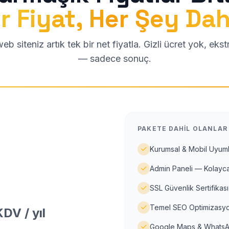
r Fiyat, Her Şey Dah
b siteniz artık tek bir net fiyatla. Gizli ücret yok, eks
— sadece sonuç.
PAKETE DAHIL OLANLAR
Kurumsal & Mobil Uyuml
Admin Paneli — Kolayca
SSL Güvenlik Sertifikası
Temel SEO Optimizasyo
DV / yıl
Google Maps & WhatsA