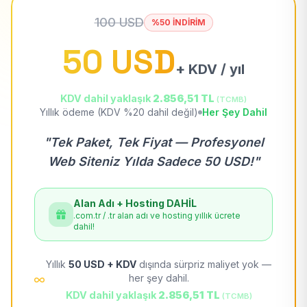
100 USD
%50 İNDİRİM
50 USD
+ KDV / yıl
KDV dahil yaklaşık
2.856,51 TL
(TCMB)
Yıllık ödeme (KDV %20 dahil değil)
Her Şey Dahil
"Tek Paket, Tek Fiyat — Profesyonel
Web Siteniz Yılda Sadece 50 USD!"
Alan Adı + Hosting DAHİL
.com.tr / .tr alan adı ve hosting yıllık ücrete
dahil!
Yıllık
50 USD + KDV
dışında sürpriz maliyet yok —
her şey dahil.
KDV dahil yaklaşık
2.856,51 TL
(TCMB)