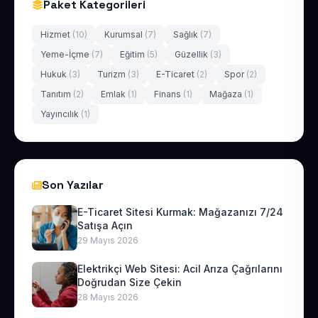
Paket Kategorileri
Hizmet
(10)
Kurumsal
(7)
Sağlık
(7)
Yeme-İçme
(7)
Eğitim
(5)
Güzellik
(3)
Hukuk
(3)
Turizm
(3)
E-Ticaret
(2)
Spor
(2)
Tanıtım
(2)
Emlak
(1)
Finans
(1)
Mağaza
(1)
Yayıncılık
(1)
Son Yazılar
E-Ticaret Sitesi Kurmak: Mağazanızı 7/24
Satışa Açın
29 Mayıs 2026
Elektrikçi Web Sitesi: Acil Arıza Çağrılarını
Doğrudan Size Çekin
28 Mayıs 2026