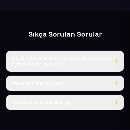
Sıkça Sorulan Sorular
Büyük Söbeçimen Mahallesi Mahallesi çevresine
hizmet veriyor musunuz?
Evet, Büyük Söbeçimen Mahallesi dahil tüm Sarız ve
Sarız çevresine hizmet veriyoruz.
Web sitesi fiyatı ne kadar?
Tek fiyat: yılda 50 USD + KDV, her şey dahil.
Uzaktan hizmet alabilir miyim?
Evet, tüm sürecimiz uzaktan yürütülür; nerede olursanız
olun eksiksiz hizmet alırsınız.