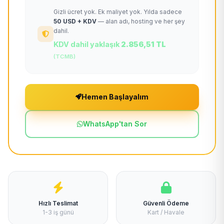
Gizli ücret yok. Ek maliyet yok. Yılda sadece
50 USD + KDV
— alan adı, hosting ve her şey
dahil.
KDV dahil yaklaşık
2.856,51 TL
(TCMB)
Hemen Başlayalım
WhatsApp'tan Sor
Hızlı Teslimat
Güvenli Ödeme
1-3 iş günü
Kart / Havale