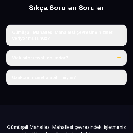
Sıkça Sorulan Sorular
Gümüşali Mahallesi Mahallesi çevresine hizmet
veriyor musunuz?
Evet, Gümüşali Mahallesi dahil tüm Sarız ve Sarız
çevresine hizmet veriyoruz.
Web sitesi fiyatı ne kadar?
Tek fiyat: yılda 50 USD + KDV, her şey dahil.
Uzaktan hizmet alabilir miyim?
Evet, tüm sürecimiz uzaktan yürütülür; nerede olursanız
olun eksiksiz hizmet alırsınız.
Gümüşali Mahallesi Mahallesi çevresindeki işletmeniz