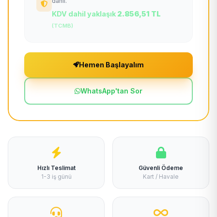
dahil.
KDV dahil yaklaşık
2.856,51 TL
(TCMB)
Hemen Başlayalım
WhatsApp'tan Sor
Hızlı Teslimat
Güvenli Ödeme
1-3 iş günü
Kart / Havale