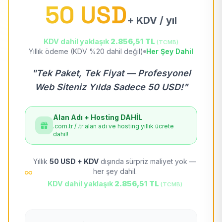
50 USD
+ KDV / yıl
KDV dahil yaklaşık
2.856,51 TL
(TCMB)
Yıllık ödeme (KDV %20 dahil değil)
Her Şey Dahil
"Tek Paket, Tek Fiyat — Profesyonel
Web Siteniz Yılda Sadece 50 USD!"
Alan Adı + Hosting DAHİL
.com.tr / .tr alan adı ve hosting yıllık ücrete
dahil!
Yıllık
50 USD + KDV
dışında sürpriz maliyet yok —
her şey dahil.
KDV dahil yaklaşık
2.856,51 TL
(TCMB)