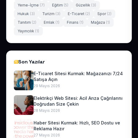
Yeme-İçme
(7)
Eğitim
(5)
Güzellik
(3)
Hukuk
(3)
Turizm
(3)
E-Ticaret
(2)
Spor
(2)
Tanıtım
(2)
Emlak
(1)
Finans
(1)
Mağaza
(1)
Yayıncılık
(1)
Son Yazılar
E-Ticaret Sitesi Kurmak: Mağazanızı 7/24
Satışa Açın
29 Mayıs 2026
Elektrikçi Web Sitesi: Acil Arıza Çağrılarını
Doğrudan Size Çekin
28 Mayıs 2026
Haber Sitesi Kurmak: Hızlı, SEO Dostu ve
Reklama Hazır
27 Mayıs 2026