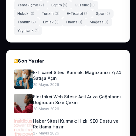
Yeme-İçme
(7)
Eğitim
(5)
Güzellik
(3)
Hukuk
(3)
Turizm
(3)
E-Ticaret
(2)
Spor
(2)
Tanıtım
(2)
Emlak
(1)
Finans
(1)
Mağaza
(1)
Yayıncılık
(1)
Son Yazılar
E-Ticaret Sitesi Kurmak: Mağazanızı 7/24
Satışa Açın
29 Mayıs 2026
Elektrikçi Web Sitesi: Acil Arıza Çağrılarını
Doğrudan Size Çekin
28 Mayıs 2026
Haber Sitesi Kurmak: Hızlı, SEO Dostu ve
Reklama Hazır
27 Mayıs 2026