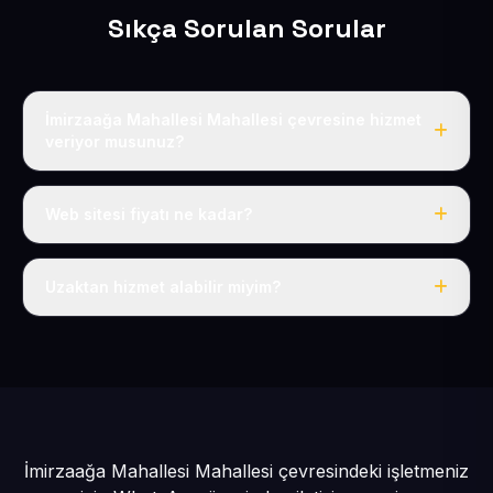
Sıkça Sorulan Sorular
İmirzaağa Mahallesi Mahallesi çevresine hizmet
veriyor musunuz?
Evet, İmirzaağa Mahallesi dahil tüm Sarız ve Sarız
çevresine hizmet veriyoruz.
Web sitesi fiyatı ne kadar?
Tek fiyat: yılda 50 USD + KDV, her şey dahil.
Uzaktan hizmet alabilir miyim?
Evet, tüm sürecimiz uzaktan yürütülür; nerede olursanız
olun eksiksiz hizmet alırsınız.
İmirzaağa Mahallesi Mahallesi çevresindeki işletmeniz