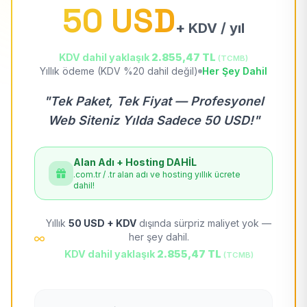
50 USD
+ KDV / yıl
KDV dahil yaklaşık
2.855,47 TL
(TCMB)
Yıllık ödeme (KDV %20 dahil değil)
Her Şey Dahil
"Tek Paket, Tek Fiyat — Profesyonel
Web Siteniz Yılda Sadece 50 USD!"
Alan Adı + Hosting DAHİL
.com.tr / .tr alan adı ve hosting yıllık ücrete
dahil!
Yıllık
50 USD + KDV
dışında sürpriz maliyet yok —
her şey dahil.
KDV dahil yaklaşık
2.855,47 TL
(TCMB)