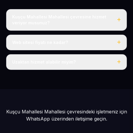
Kuşçu Mahallesi Mahallesi çevresine hizmet
veriyor musunuz?
Evet, Kuşçu Mahallesi dahil tüm Sarız ve Sarız
çevresine hizmet veriyoruz.
Web sitesi fiyatı ne kadar?
Tek fiyat: yılda 50 USD + KDV, her şey dahil.
Uzaktan hizmet alabilir miyim?
Evet, tüm sürecimiz uzaktan yürütülür; nerede olursanız
olun eksiksiz hizmet alırsınız.
Kuşçu Mahallesi Mahallesi çevresindeki işletmeniz için
WhatsApp üzerinden iletişime geçin.