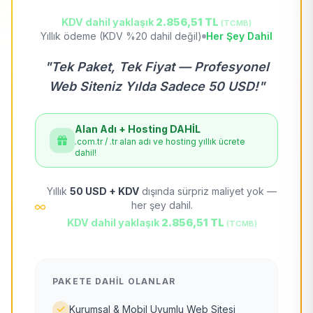
KDV dahil yaklaşık
2.856,51 TL
(TCMB)
Yıllık ödeme (KDV %20 dahil değil)
Her Şey Dahil
"Tek Paket, Tek Fiyat — Profesyonel
Web Siteniz Yılda Sadece 50 USD!"
Alan Adı + Hosting DAHİL
.com.tr / .tr alan adı ve hosting yıllık ücrete
dahil!
Yıllık
50 USD + KDV
dışında sürpriz maliyet yok —
her şey dahil.
KDV dahil yaklaşık
2.856,51 TL
(TCMB)
PAKETE DAHIL OLANLAR
Kurumsal & Mobil Uyumlu Web Sitesi