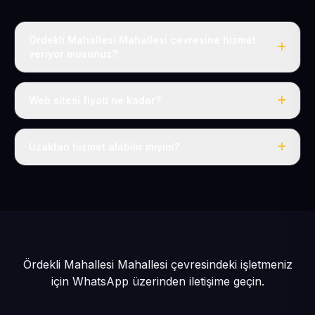
Ördekli Mahallesi Mahallesi çevresine hizmet
veriyor musunuz?
Evet, Ördekli Mahallesi dahil tüm Sarız ve Sarız
çevresine hizmet veriyoruz.
Web sitesi fiyatı ne kadar?
Tek fiyat: yılda 50 USD + KDV, her şey dahil.
Uzaktan hizmet alabilir miyim?
Evet, tüm sürecimiz uzaktan yürütülür; nerede olursanız
olun eksiksiz hizmet alırsınız.
Ördekli Mahallesi Mahallesi çevresindeki işletmeniz
için
WhatsApp üzerinden iletişime geçin.