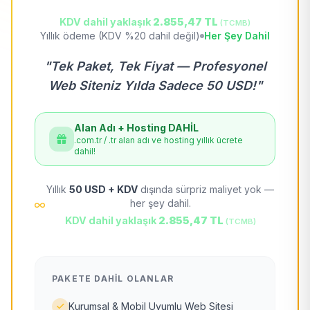
KDV dahil yaklaşık
2.855,47 TL
(TCMB)
Yıllık ödeme (KDV %20 dahil değil)
Her Şey Dahil
"Tek Paket, Tek Fiyat — Profesyonel
Web Siteniz Yılda Sadece 50 USD!"
Alan Adı + Hosting DAHİL
.com.tr / .tr alan adı ve hosting yıllık ücrete
dahil!
Yıllık
50 USD + KDV
dışında sürpriz maliyet yok —
her şey dahil.
KDV dahil yaklaşık
2.855,47 TL
(TCMB)
PAKETE DAHIL OLANLAR
Kurumsal & Mobil Uyumlu Web Sitesi