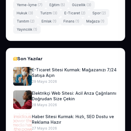
Yeme-İçme
(7)
Eğitim
(5)
Güzellik
(3)
Hukuk
(3)
Turizm
(3)
E-Ticaret
(2)
Spor
(2)
Tanıtım
(2)
Emlak
(1)
Finans
(1)
Mağaza
(1)
Yayıncılık
(1)
Son Yazılar
E-Ticaret Sitesi Kurmak: Mağazanızı 7/24
Satışa Açın
29 Mayıs 2026
Elektrikçi Web Sitesi: Acil Arıza Çağrılarını
Doğrudan Size Çekin
28 Mayıs 2026
Haber Sitesi Kurmak: Hızlı, SEO Dostu ve
Reklama Hazır
27 Mayıs 2026