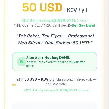
50 USD
+ KDV / yıl
KDV dahil yaklaşık
2.856,51 TL
(TCMB)
Yıllık ödeme (KDV %20 dahil değil)
Her Şey Dahil
"Tek Paket, Tek Fiyat — Profesyonel
Web Siteniz Yılda Sadece 50 USD!"
Alan Adı + Hosting DAHİL
.com.tr / .tr alan adı ve hosting yıllık ücrete
dahil!
Yıllık
50 USD + KDV
dışında sürpriz maliyet yok —
her şey dahil.
KDV dahil yaklaşık
2.856,51 TL
(TCMB)