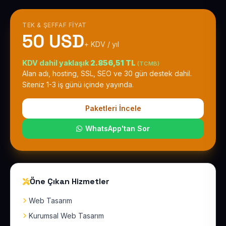
TEK & ŞEFFAF FIYAT
50 USD
+ KDV / yıl
KDV dahil yaklaşık
2.856,51 TL
(TCMB)
Alan adı, hosting, SSL, SEO ve 30 gün destek dahil.
Siteniz 1-3 iş günü içinde yayında.
Paketleri İncele
WhatsApp'tan Sor
Öne Çıkan Hizmetler
Web Tasarım
Kurumsal Web Tasarım