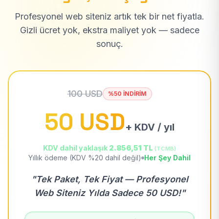
Profesyonel web siteniz artık tek bir net fiyatla.
Gizli ücret yok, ekstra maliyet yok — sadece
sonuç.
100 USD
%50 İNDİRİM
50 USD
+ KDV / yıl
KDV dahil yaklaşık
2.856,51 TL
(TCMB)
Yıllık ödeme (KDV %20 dahil değil)
Her Şey Dahil
"Tek Paket, Tek Fiyat — Profesyonel
Web Siteniz Yılda Sadece 50 USD!"