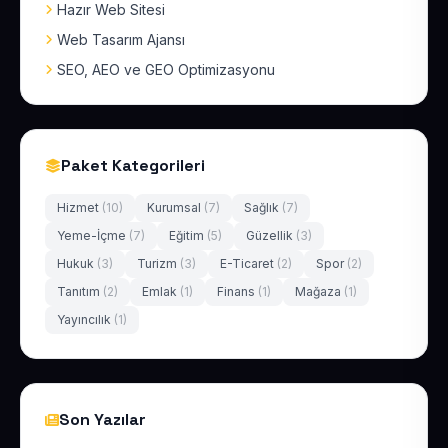
Hazır Web Sitesi
Web Tasarım Ajansı
SEO, AEO ve GEO Optimizasyonu
Paket Kategorileri
Hizmet
(10)
Kurumsal
(7)
Sağlık
(7)
Yeme-İçme
(7)
Eğitim
(5)
Güzellik
(3)
Hukuk
(3)
Turizm
(3)
E-Ticaret
(2)
Spor
(2)
Tanıtım
(2)
Emlak
(1)
Finans
(1)
Mağaza
(1)
Yayıncılık
(1)
Son Yazılar