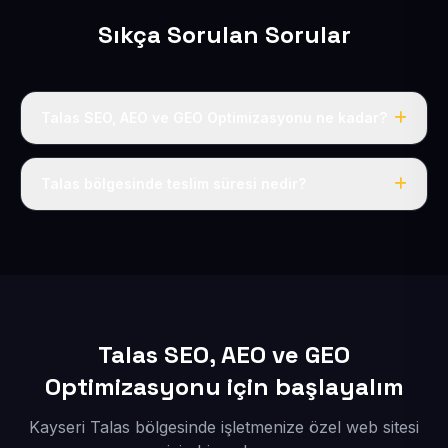
Sıkça Sorulan Sorular
Talas SEO, AEO ve GEO Optimizasyonu ne kadar?
Yıllık 50 USD + KDV tek fiyat; alan adı, hosting, SSL ve
temel SEO dahildir.
Talas bölgesinde teslim süresi nedir?
İçerikleriniz bize ulaştıktan sonra siteniz 1-3 iş günü
içinde yayına alınır.
Talas SEO, AEO ve GEO
Optimizasyonu için başlayalım
Kayseri Talas bölgesinde işletmenize özel web sitesi