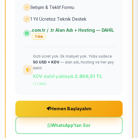
İletişim & Teklif Formu
1 Yıl Ücretsiz Teknik Destek
.com.tr / .tr Alan Adı + Hosting — DAHİL
Yıllık
Gizli ücret yok. Ek maliyet yok. Yılda sadece
50 USD + KDV
— alan adı, hosting ve her şey
dahil.
KDV dahil yaklaşık
2.856,51 TL
(TCMB)
Hemen Başlayalım
WhatsApp'tan Sor