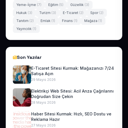
Yeme-İçme
(7)
Eğitim
(5)
Güzellik
(3)
Hukuk
(3)
Turizm
(3)
E-Ticaret
(2)
Spor
(2)
Tanıtım
(2)
Emlak
(1)
Finans
(1)
Mağaza
(1)
Yayıncılık
(1)
Son Yazılar
E-Ticaret Sitesi Kurmak: Mağazanızı 7/24
Satışa Açın
29 Mayıs 2026
Elektrikçi Web Sitesi: Acil Arıza Çağrılarını
Doğrudan Size Çekin
28 Mayıs 2026
Haber Sitesi Kurmak: Hızlı, SEO Dostu ve
Reklama Hazır
27 Mayıs 2026