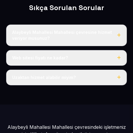
Sıkça Sorulan Sorular
Alaybeyli Mahallesi Mahallesi çevresine hizmet
veriyor musunuz?
Evet, Alaybeyli Mahallesi dahil tüm Talas Köyler ve
Talas çevresine hizmet veriyoruz.
Web sitesi fiyatı ne kadar?
Tek fiyat: yılda 50 USD + KDV, her şey dahil.
Uzaktan hizmet alabilir miyim?
Evet, tüm sürecimiz uzaktan yürütülür; nerede olursanız
olun eksiksiz hizmet alırsınız.
Alaybeyli Mahallesi Mahallesi çevresindeki işletmeniz