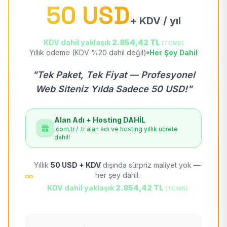
50 USD
+ KDV / yıl
KDV dahil yaklaşık
2.854,42 TL
(TCMB)
Yıllık ödeme (KDV %20 dahil değil)
Her Şey Dahil
"Tek Paket, Tek Fiyat — Profesyonel
Web Siteniz Yılda Sadece 50 USD!"
Alan Adı + Hosting DAHİL
.com.tr / .tr alan adı ve hosting yıllık ücrete
dahil!
Yıllık
50 USD + KDV
dışında sürpriz maliyet yok —
her şey dahil.
KDV dahil yaklaşık
2.854,42 TL
(TCMB)