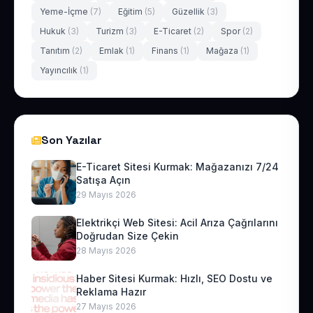
Yeme-İçme
(7)
Eğitim
(5)
Güzellik
(3)
Hukuk
(3)
Turizm
(3)
E-Ticaret
(2)
Spor
(2)
Tanıtım
(2)
Emlak
(1)
Finans
(1)
Mağaza
(1)
Yayıncılık
(1)
Son Yazılar
E-Ticaret Sitesi Kurmak: Mağazanızı 7/24
Satışa Açın
29 Mayıs 2026
Elektrikçi Web Sitesi: Acil Arıza Çağrılarını
Doğrudan Size Çekin
28 Mayıs 2026
Haber Sitesi Kurmak: Hızlı, SEO Dostu ve
Reklama Hazır
27 Mayıs 2026