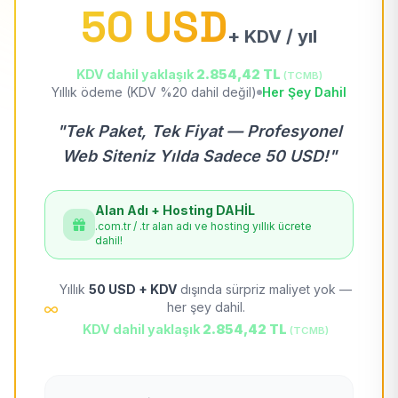
50 USD
+ KDV / yıl
KDV dahil yaklaşık
2.854,42 TL
(TCMB)
Yıllık ödeme (KDV %20 dahil değil)
Her Şey Dahil
"Tek Paket, Tek Fiyat — Profesyonel
Web Siteniz Yılda Sadece 50 USD!"
Alan Adı + Hosting DAHİL
.com.tr / .tr alan adı ve hosting yıllık ücrete
dahil!
Yıllık
50 USD + KDV
dışında sürpriz maliyet yok —
her şey dahil.
KDV dahil yaklaşık
2.854,42 TL
(TCMB)