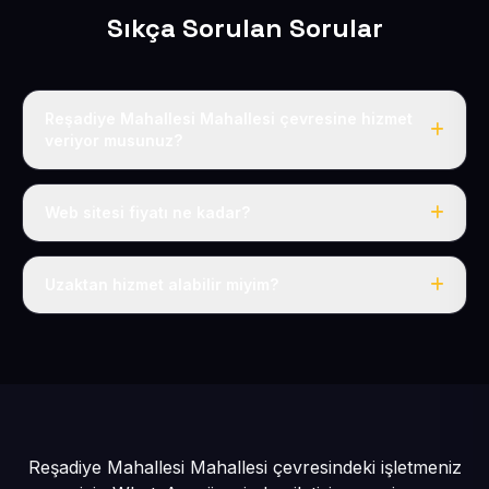
Sıkça Sorulan Sorular
Reşadiye Mahallesi Mahallesi çevresine hizmet
veriyor musunuz?
Evet, Reşadiye Mahallesi dahil tüm Talas Köyler ve
Talas çevresine hizmet veriyoruz.
Web sitesi fiyatı ne kadar?
Tek fiyat: yılda 50 USD + KDV, her şey dahil.
Uzaktan hizmet alabilir miyim?
Evet, tüm sürecimiz uzaktan yürütülür; nerede olursanız
olun eksiksiz hizmet alırsınız.
Reşadiye Mahallesi Mahallesi çevresindeki işletmeniz