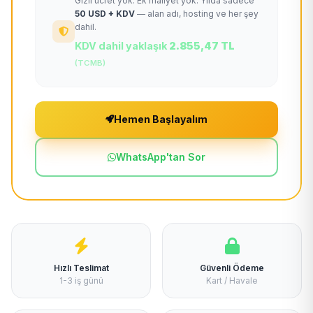
Gizli ücret yok. Ek maliyet yok. Yılda sadece
50 USD + KDV
— alan adı, hosting ve her şey
dahil.
KDV dahil yaklaşık
2.855,47 TL
(TCMB)
Hemen Başlayalım
WhatsApp'tan Sor
Hızlı Teslimat
Güvenli Ödeme
1-3 iş günü
Kart / Havale