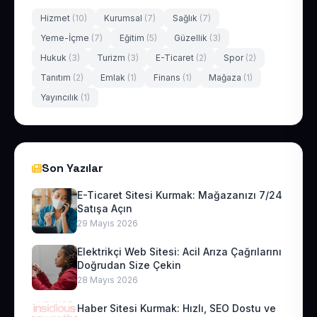
Hizmet
(10)
Kurumsal
(7)
Sağlık
(7)
Yeme-İçme
(7)
Eğitim
(5)
Güzellik
(3)
Hukuk
(3)
Turizm
(3)
E-Ticaret
(2)
Spor
(2)
Tanıtım
(2)
Emlak
(1)
Finans
(1)
Mağaza
(1)
Yayıncılık
(1)
Son Yazılar
E-Ticaret Sitesi Kurmak: Mağazanızı 7/24
Satışa Açın
29 Mayıs 2026
Elektrikçi Web Sitesi: Acil Arıza Çağrılarını
Doğrudan Size Çekin
28 Mayıs 2026
Haber Sitesi Kurmak: Hızlı, SEO Dostu ve