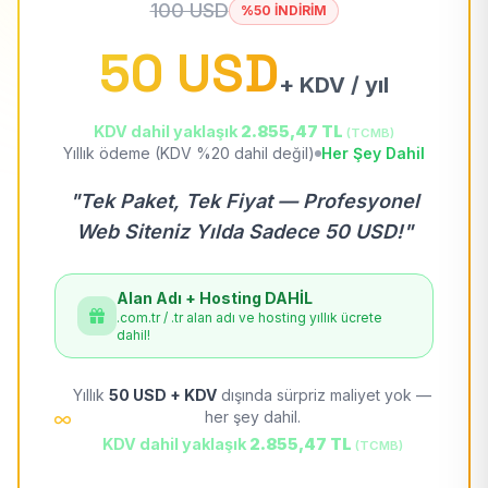
100 USD
%50 İNDİRİM
50 USD
+ KDV / yıl
KDV dahil yaklaşık
2.855,47 TL
(TCMB)
Yıllık ödeme (KDV %20 dahil değil)
Her Şey Dahil
"Tek Paket, Tek Fiyat — Profesyonel
Web Siteniz Yılda Sadece 50 USD!"
Alan Adı + Hosting DAHİL
.com.tr / .tr alan adı ve hosting yıllık ücrete
dahil!
Yıllık
50 USD + KDV
dışında sürpriz maliyet yok —
her şey dahil.
KDV dahil yaklaşık
2.855,47 TL
(TCMB)