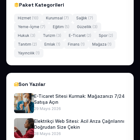
Paket Kategorileri
Hizmet
(10)
Kurumsal
(7)
Sağlık
(7)
Yeme-İçme
(7)
Eğitim
(5)
Güzellik
(3)
Hukuk
(3)
Turizm
(3)
E-Ticaret
(2)
Spor
(2)
Tanıtım
(2)
Emlak
(1)
Finans
(1)
Mağaza
(1)
Yayıncılık
(1)
Son Yazılar
E-Ticaret Sitesi Kurmak: Mağazanızı 7/24
Satışa Açın
29 Mayıs 2026
Elektrikçi Web Sitesi: Acil Arıza Çağrılarını
Doğrudan Size Çekin
28 Mayıs 2026