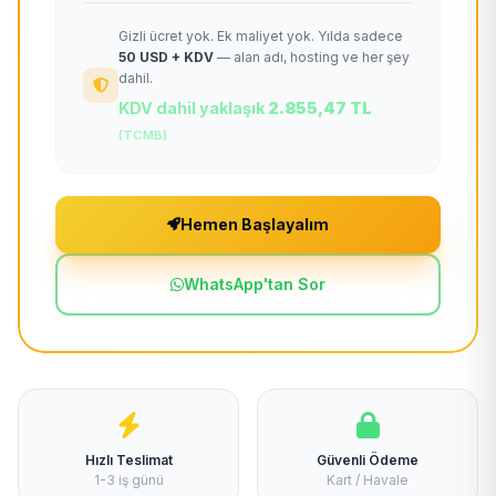
Gizli ücret yok. Ek maliyet yok. Yılda sadece
50 USD + KDV
— alan adı, hosting ve her şey
dahil.
KDV dahil yaklaşık
2.855,47 TL
(TCMB)
Hemen Başlayalım
WhatsApp'tan Sor
Hızlı Teslimat
Güvenli Ödeme
1-3 iş günü
Kart / Havale