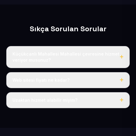
Sıkça Sorulan Sorular
Küçükcanlı Mahallesi Mahallesi çevresine hizmet
veriyor musunuz?
Evet, Küçükcanlı Mahallesi dahil tüm Tomarza ve
Tomarza çevresine hizmet veriyoruz.
Web sitesi fiyatı ne kadar?
Tek fiyat: yılda 50 USD + KDV, her şey dahil.
Uzaktan hizmet alabilir miyim?
Evet, tüm sürecimiz uzaktan yürütülür; nerede olursanız
olun eksiksiz hizmet alırsınız.