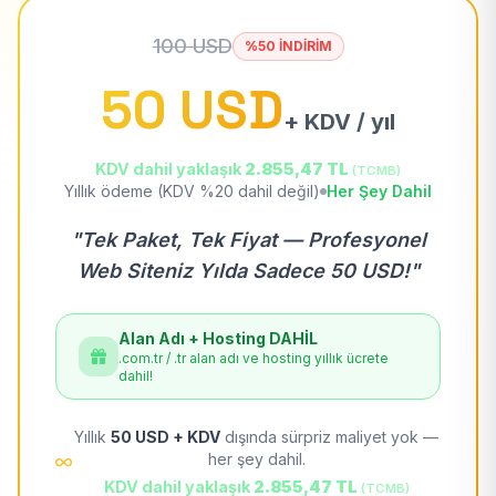
100 USD
%50 İNDİRİM
50 USD
+ KDV / yıl
KDV dahil yaklaşık
2.855,47 TL
(TCMB)
Yıllık ödeme (KDV %20 dahil değil)
Her Şey Dahil
"Tek Paket, Tek Fiyat — Profesyonel
Web Siteniz Yılda Sadece 50 USD!"
Alan Adı + Hosting DAHİL
.com.tr / .tr alan adı ve hosting yıllık ücrete
dahil!
Yıllık
50 USD + KDV
dışında sürpriz maliyet yok —
her şey dahil.
KDV dahil yaklaşık
2.855,47 TL
(TCMB)