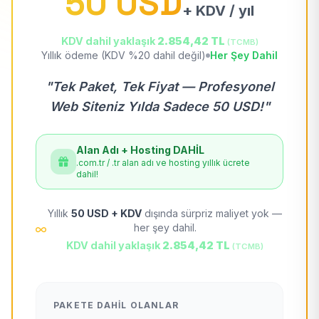
50 USD
+ KDV / yıl
KDV dahil yaklaşık
2.854,42 TL
(TCMB)
Yıllık ödeme (KDV %20 dahil değil)
Her Şey Dahil
"Tek Paket, Tek Fiyat — Profesyonel
Web Siteniz Yılda Sadece 50 USD!"
Alan Adı + Hosting DAHİL
.com.tr / .tr alan adı ve hosting yıllık ücrete
dahil!
Yıllık
50 USD + KDV
dışında sürpriz maliyet yok —
her şey dahil.
KDV dahil yaklaşık
2.854,42 TL
(TCMB)
PAKETE DAHIL OLANLAR