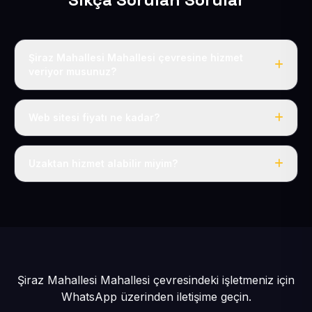
Şiraz Mahallesi Mahallesi çevresine hizmet
veriyor musunuz?
Evet, Şiraz Mahallesi dahil tüm Tomarza ve Tomarza
çevresine hizmet veriyoruz.
Web sitesi fiyatı ne kadar?
Tek fiyat: yılda 50 USD + KDV, her şey dahil.
Uzaktan hizmet alabilir miyim?
Evet, tüm sürecimiz uzaktan yürütülür; nerede olursanız
olun eksiksiz hizmet alırsınız.
Şiraz Mahallesi Mahallesi çevresindeki işletmeniz için
WhatsApp üzerinden iletişime geçin.