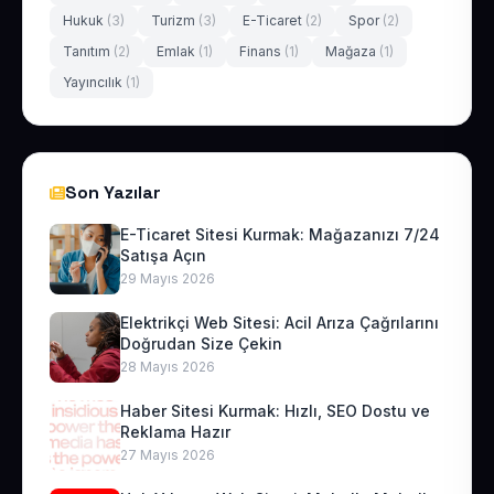
Hukuk
(3)
Turizm
(3)
E-Ticaret
(2)
Spor
(2)
Tanıtım
(2)
Emlak
(1)
Finans
(1)
Mağaza
(1)
Yayıncılık
(1)
Son Yazılar
E-Ticaret Sitesi Kurmak: Mağazanızı 7/24
Satışa Açın
29 Mayıs 2026
Elektrikçi Web Sitesi: Acil Arıza Çağrılarını
Doğrudan Size Çekin
28 Mayıs 2026
Haber Sitesi Kurmak: Hızlı, SEO Dostu ve
Reklama Hazır
27 Mayıs 2026