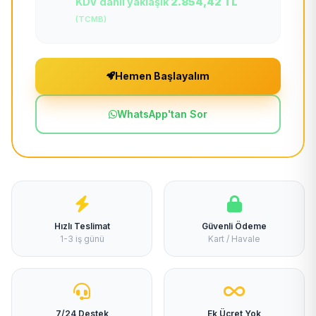
KDV dahil yaklaşık
2.854,42 TL
(TCMB)
Hemen Başlayalım
WhatsApp'tan Sor
Hızlı Teslimat
Güvenli Ödeme
1-3 iş günü
Kart / Havale
7/24 Destek
Ek Ücret Yok