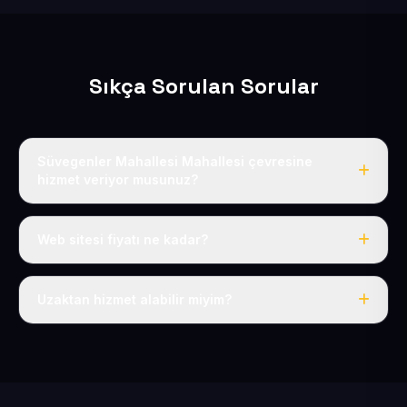
Sıkça Sorulan Sorular
Süvegenler Mahallesi Mahallesi çevresine
hizmet veriyor musunuz?
Evet, Süvegenler Mahallesi dahil tüm Tomarza ve
Tomarza çevresine hizmet veriyoruz.
Web sitesi fiyatı ne kadar?
Tek fiyat: yılda 50 USD + KDV, her şey dahil.
Uzaktan hizmet alabilir miyim?
Evet, tüm sürecimiz uzaktan yürütülür; nerede olursanız
olun eksiksiz hizmet alırsınız.