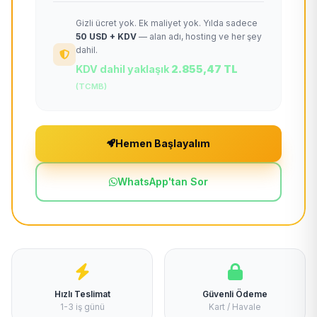
Gizli ücret yok. Ek maliyet yok. Yılda sadece
50 USD + KDV
— alan adı, hosting ve her şey
dahil.
KDV dahil yaklaşık
2.855,47 TL
(TCMB)
Hemen Başlayalım
WhatsApp'tan Sor
Hızlı Teslimat
Güvenli Ödeme
1-3 iş günü
Kart / Havale