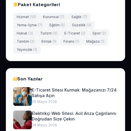
Paket Kategorileri
Hizmet
(10)
Kurumsal
(7)
Sağlık
(7)
Yeme-İçme
(7)
Eğitim
(5)
Güzellik
(3)
Hukuk
(3)
Turizm
(3)
E-Ticaret
(2)
Spor
(2)
Tanıtım
(2)
Emlak
(1)
Finans
(1)
Mağaza
(1)
Yayıncılık
(1)
Son Yazılar
E-Ticaret Sitesi Kurmak: Mağazanızı 7/24
Satışa Açın
29 Mayıs 2026
Elektrikçi Web Sitesi: Acil Arıza Çağrılarını
Doğrudan Size Çekin
28 Mayıs 2026