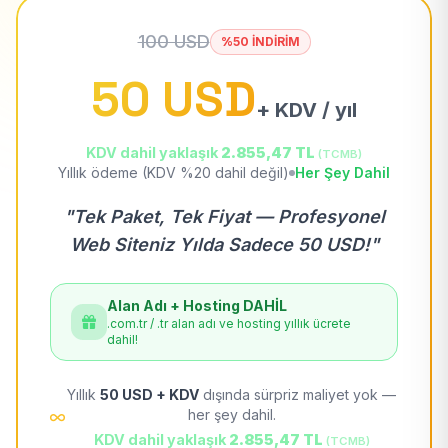
100 USD
%50 İNDİRİM
50 USD
+ KDV / yıl
KDV dahil yaklaşık
2.855,47 TL
(TCMB)
Yıllık ödeme (KDV %20 dahil değil)
Her Şey Dahil
"Tek Paket, Tek Fiyat — Profesyonel
Web Siteniz Yılda Sadece 50 USD!"
Alan Adı + Hosting DAHİL
.com.tr / .tr alan adı ve hosting yıllık ücrete
dahil!
Yıllık
50 USD + KDV
dışında sürpriz maliyet yok —
her şey dahil.
KDV dahil yaklaşık
2.855,47 TL
(TCMB)