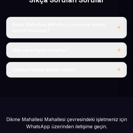
Dikme Mahallesi Mahallesi çevresine hizmet
veriyor musunuz?
Evet, Dikme Mahallesi dahil tüm Yahyalı ve Yahyalı
çevresine hizmet veriyoruz.
Web sitesi fiyatı ne kadar?
Tek fiyat: yılda 50 USD + KDV, her şey dahil.
Uzaktan hizmet alabilir miyim?
Evet, tüm sürecimiz uzaktan yürütülür; nerede olursanız
olun eksiksiz hizmet alırsınız.
Dikme Mahallesi Mahallesi çevresindeki işletmeniz için
WhatsApp üzerinden iletişime geçin.