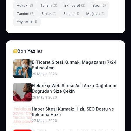
Hukuk
(3)
Turizm
(3)
E-Ticaret
(2)
Spor
(2)
Tanıtım
(2)
Emlak
(1)
Finans
(1)
Mağaza
(1)
Yayıncılık
(1)
Son Yazılar
E-Ticaret Sitesi Kurmak: Mağazanızı 7/24
Satışa Açın
29 Mayıs 2026
Elektrikçi Web Sitesi: Acil Arıza Çağrılarını
Doğrudan Size Çekin
28 Mayıs 2026
Haber Sitesi Kurmak: Hızlı, SEO Dostu ve
Reklama Hazır
27 Mayıs 2026