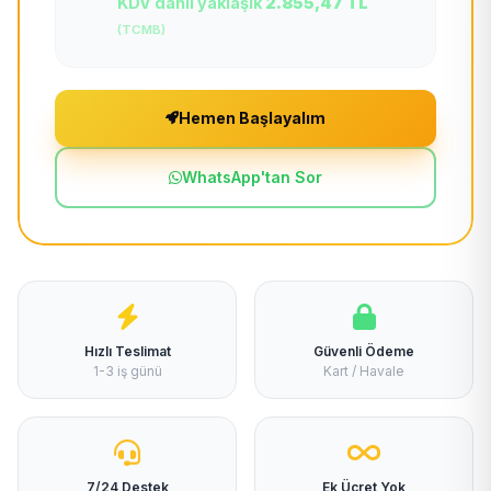
KDV dahil yaklaşık
2.855,47 TL
(TCMB)
Hemen Başlayalım
WhatsApp'tan Sor
Hızlı Teslimat
Güvenli Ödeme
1-3 iş günü
Kart / Havale
7/24 Destek
Ek Ücret Yok