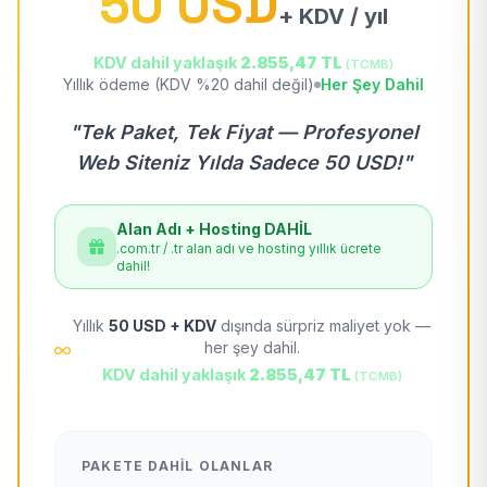
50 USD
+ KDV / yıl
KDV dahil yaklaşık
2.855,47 TL
(TCMB)
Yıllık ödeme (KDV %20 dahil değil)
Her Şey Dahil
"Tek Paket, Tek Fiyat — Profesyonel
Web Siteniz Yılda Sadece 50 USD!"
Alan Adı + Hosting DAHİL
.com.tr / .tr alan adı ve hosting yıllık ücrete
dahil!
Yıllık
50 USD + KDV
dışında sürpriz maliyet yok —
her şey dahil.
KDV dahil yaklaşık
2.855,47 TL
(TCMB)
PAKETE DAHIL OLANLAR