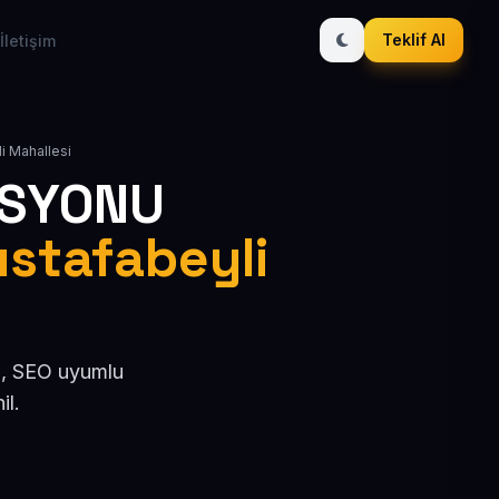
Teklif Al
İletişim
li Mahallesi
ASYONU
ustafabeyli
el, SEO uyumlu
il.