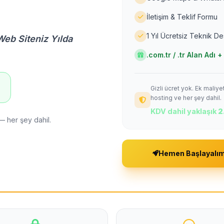
İletişim & Teklif Formu
1 Yıl Ücretsiz Teknik D
Web Siteniz Yılda
.com.tr / .tr Alan Adı
Gizli ücret yok. Ek maliy
!
hosting ve her şey dahil.
KDV dahil yaklaşık
2
— her şey dahil.
Hemen Başlayalı