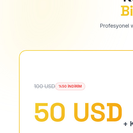
Bi
Profesyonel we
100 USD
%50 İNDİRİM
50 USD
+ K