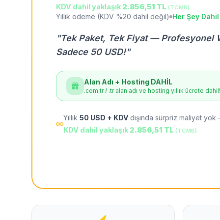
KDV dahil yaklaşık
2.856,51 TL
(TCMB)
Yıllık ödeme (KDV %20 dahil değil)
Her Şey Dahil
"Tek Paket, Tek Fiyat — Profesyonel 
Sadece 50 USD!"
Alan Adı + Hosting DAHİL
.com.tr / .tr alan adı ve hosting yıllık ücrete dahil
Yıllık
50 USD + KDV
dışında sürpriz maliyet yok 
KDV dahil yaklaşık
2.856,51 TL
(TCMB)