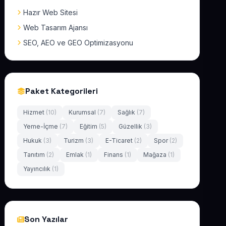
Hazır Web Sitesi
Web Tasarım Ajansı
SEO, AEO ve GEO Optimizasyonu
Paket Kategorileri
Hizmet
(10)
Kurumsal
(7)
Sağlık
(7)
Yeme-İçme
(7)
Eğitim
(5)
Güzellik
(3)
Hukuk
(3)
Turizm
(3)
E-Ticaret
(2)
Spor
(2)
Tanıtım
(2)
Emlak
(1)
Finans
(1)
Mağaza
(1)
Yayıncılık
(1)
Son Yazılar