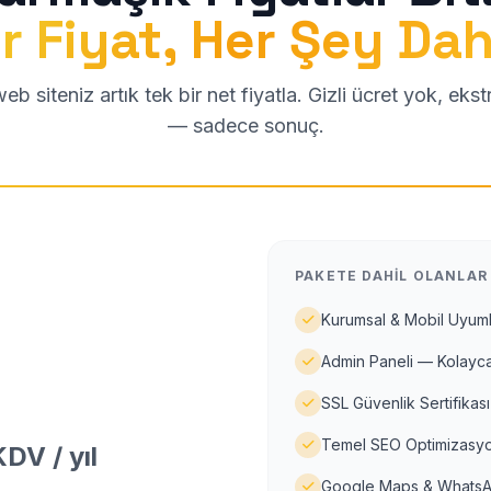
r Fiyat, Her Şey Dah
b siteniz artık tek bir net fiyatla. Gizli ücret yok, eks
— sadece sonuç.
PAKETE DAHIL OLANLAR
Kurumsal & Mobil Uyuml
Admin Paneli — Kolayca
SSL Güvenlik Sertifikası
Temel SEO Optimizasyo
DV / yıl
Google Maps & WhatsA