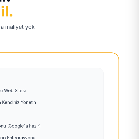
il.
tra maliyet yok
u Web Sitesi
 Kendiniz Yönetin
nu (Google'a hazır)
pp Entegrasyonu