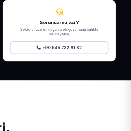
Sorunuz mu var?
Sektörünüze en uygun web çözümünü birlikte
belirleyelim.
+90 545 732 61 82
i.