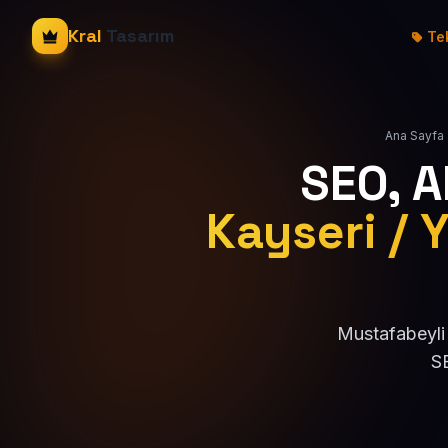
Kral
Tasarım
Tek
Ana Sayfa
SEO, 
Kayseri / 
Mustafabeyli 
SE