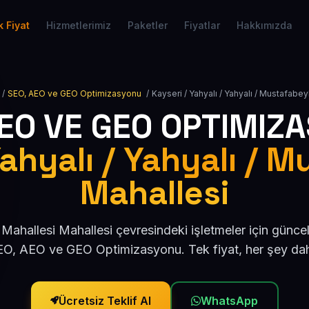
 Fiyat
Hizmetlerimiz
Paketler
Fiyatlar
Hakkımızda
/
SEO, AEO ve GEO Optimizasyonu
/
Kayseri / Yahyalı / Yahyalı / Mustafabey
AEO VE GEO OPTIMIZ
Yahyalı / Yahyalı / M
Mahallesi
Mahallesi Mahallesi çevresindeki işletmeler için günc
O, AEO ve GEO Optimizasyonu. Tek fiyat, her şey dah
Ücretsiz Teklif Al
WhatsApp