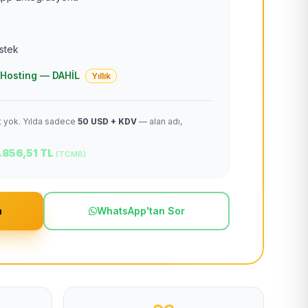
estek
 + Hosting — DAHİL
Yıllık
et yok. Yılda sadece
50 USD + KDV
— alan adı,
.856,51 TL
(TCMB)
m
WhatsApp'tan Sor