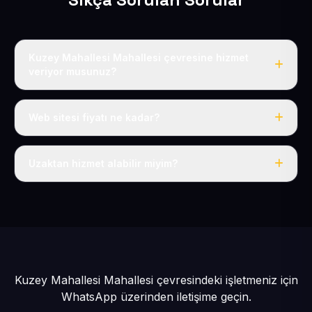
Kuzey Mahallesi Mahallesi çevresine hizmet
veriyor musunuz?
Evet, Kuzey Mahallesi dahil tüm Yeşilhisar ve Yeşilhisar
çevresine hizmet veriyoruz.
Web sitesi fiyatı ne kadar?
Tek fiyat: yılda 50 USD + KDV, her şey dahil.
Uzaktan hizmet alabilir miyim?
Evet, tüm sürecimiz uzaktan yürütülür; nerede olursanız
olun eksiksiz hizmet alırsınız.
Kuzey Mahallesi Mahallesi çevresindeki işletmeniz için
WhatsApp üzerinden iletişime geçin.