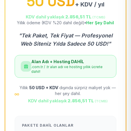
50 USD
+ KDV / yıl
KDV dahil yaklaşık
2.856,51 TL
(TCMB)
Yıllık ödeme (KDV %20 dahil değil)
Her Şey Dahil
"Tek Paket, Tek Fiyat — Profesyonel
Web Siteniz Yılda Sadece 50 USD!"
Alan Adı + Hosting DAHİL
.com.tr / .tr alan adı ve hosting yıllık ücrete
dahil!
Yıllık
50 USD + KDV
dışında sürpriz maliyet yok —
her şey dahil.
KDV dahil yaklaşık
2.856,51 TL
(TCMB)
PAKETE DAHIL OLANLAR