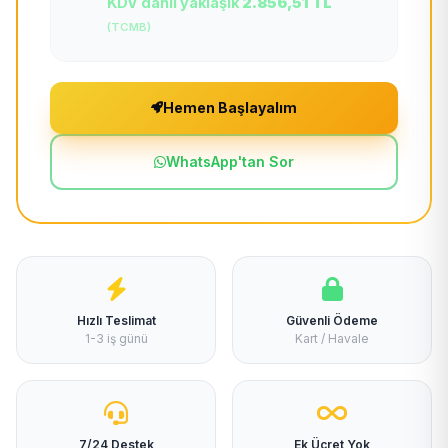
KDV dahil yaklaşık
2.856,51 TL
(TCMB)
Hemen Başlayalım
WhatsApp'tan Sor
Hızlı Teslimat
Güvenli Ödeme
1-3 iş günü
Kart / Havale
7/24 Destek
Ek Ücret Yok