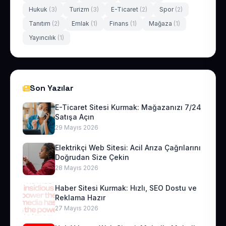
Hukuk
(3)
Turizm
(3)
E-Ticaret
(2)
Spor
(2)
Tanıtım
(2)
Emlak
(1)
Finans
(1)
Mağaza
(1)
Yayıncılık
(1)
Son Yazılar
E-Ticaret Sitesi Kurmak: Mağazanızı 7/24
Satışa Açın
29 Mayıs 2026
Elektrikçi Web Sitesi: Acil Arıza Çağrılarını
Doğrudan Size Çekin
28 Mayıs 2026
Haber Sitesi Kurmak: Hızlı, SEO Dostu ve
Reklama Hazır
27 Mayıs 2026