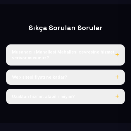
Sıkça Sorulan Sorular
Musahacılı Mahallesi Mahallesi çevresine hizmet
veriyor musunuz?
Evet, Musahacılı Mahallesi dahil tüm Yeşilhisar ve
Yeşilhisar çevresine hizmet veriyoruz.
Web sitesi fiyatı ne kadar?
Tek fiyat: yılda 50 USD + KDV, her şey dahil.
Uzaktan hizmet alabilir miyim?
Evet, tüm sürecimiz uzaktan yürütülür; nerede olursanız
olun eksiksiz hizmet alırsınız.