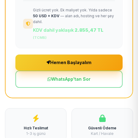
Gizli ücret yok. Ek maliyet yok. Yılda sadece
50 USD + KDV
— alan adı, hosting ve her şey
dahil.
KDV dahil yaklaşık
2.855,47 TL
(TCMB)
Hemen Başlayalım
WhatsApp'tan Sor
Hızlı Teslimat
Güvenli Ödeme
1-3 iş günü
Kart / Havale