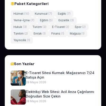
Paket Kategorileri
Hizmet
(10)
Kurumsal
(7)
Sağlık
(7)
Yeme-İçme
(7)
Eğitim
(5)
Güzellik
(3)
Hukuk
(3)
Turizm
(3)
E-Ticaret
(2)
Spor
(2)
Tanıtım
(2)
Emlak
(1)
Finans
(1)
Mağaza
(1)
Yayıncılık
(1)
Son Yazılar
E-Ticaret Sitesi Kurmak: Mağazanızı 7/24
Satışa Açın
29 Mayıs 2026
Elektrikçi Web Sitesi: Acil Arıza Çağrılarını
Doğrudan Size Çekin
28 Mayıs 2026