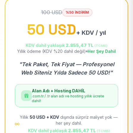
100 USD
%50 İNDİRİM
50 USD
+ KDV / yıl
KDV dahil yaklaşık
2.855,47 TL
(TCMB)
Yıllık ödeme (KDV %20 dahil değil)
Her Şey Dahil
"Tek Paket, Tek Fiyat — Profesyonel
Web Siteniz Yılda Sadece 50 USD!"
Alan Adı + Hosting DAHİL
.com.tr / .tr alan adı ve hosting yıllık ücrete
dahil!
Yıllık
50 USD + KDV
dışında sürpriz maliyet yok —
her şey dahil.
KDV dahil yaklaşık
2.855,47 TL
(TCMB)