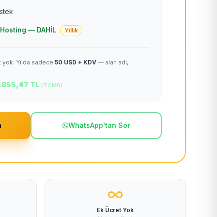
estek
 + Hosting — DAHİL
Yıllık
et yok. Yılda sadece
50 USD + KDV
— alan adı,
.855,47 TL
(TCMB)
m
WhatsApp'tan Sor
Ek Ücret Yok