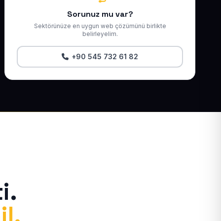
Sorunuz mu var?
Sektörünüze en uygun web çözümünü birlikte
belirleyelim.
+90 545 732 61 82
i.
il.