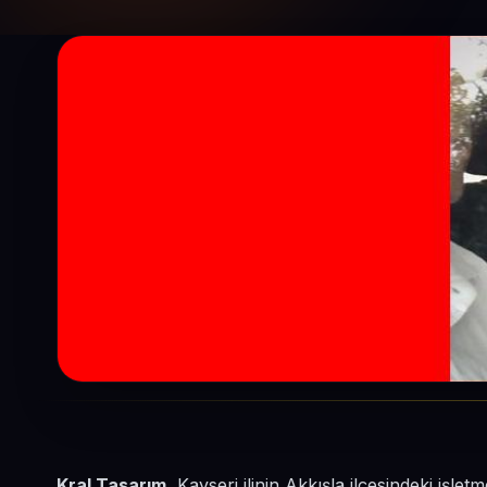
Kral Tasarım
, Kayseri ilinin Akkışla ilçesindeki iş