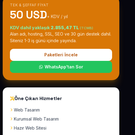
TEK & ŞEFFAF FIYAT
50 USD
+ KDV / yıl
KDV dahil yaklaşık
2.855,47 TL
(TCMB)
Alan adı, hosting, SSL, SEO ve 30 gün destek dahil.
Siteniz 1-3 iş günü içinde yayında.
Paketleri İncele
WhatsApp'tan Sor
Öne Çıkan Hizmetler
Web Tasarım
Kurumsal Web Tasarım
Hazır Web Sitesi