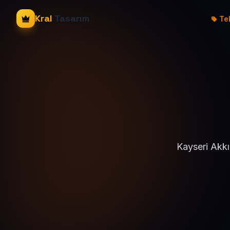
Kral
Tasarım
Tek
Kayseri Akkı