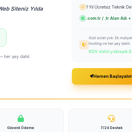
1 Yıl Ücretsiz Teknik D
Web Siteniz Yılda
.com.tr / .tr Alan Adı
Gizli ücret yok. Ek maliy
!
hosting ve her şey dahil.
KDV dahil yaklaşık
2
— her şey dahil.
Hemen Başlayalı
Güvenli Ödeme
7/24 Destek