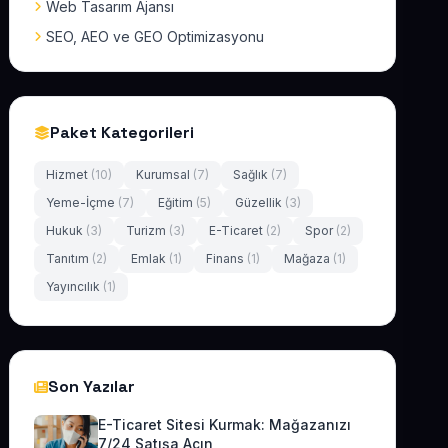
Web Tasarım Ajansı
SEO, AEO ve GEO Optimizasyonu
Paket Kategorileri
Hizmet
(10)
Kurumsal
(7)
Sağlık
(7)
Yeme-İçme
(7)
Eğitim
(5)
Güzellik
(3)
Hukuk
(3)
Turizm
(3)
E-Ticaret
(2)
Spor
(2)
Tanıtım
(2)
Emlak
(1)
Finans
(1)
Mağaza
(1)
Yayıncılık
(1)
Son Yazılar
E-Ticaret Sitesi Kurmak: Mağazanızı
7/24 Satışa Açın