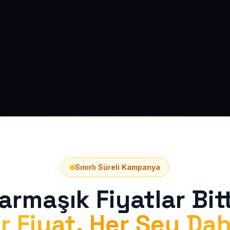
Sınırlı Süreli Kampanya
armaşık Fiyatlar Bitt
r Fiyat, Her Şey Dah