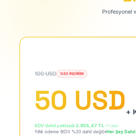
Profesyonel we
100 USD
%50 İNDİRİM
50 USD
+ K
KDV dahil yaklaşık
2.855,47 TL
(TCMB)
Yıllık ödeme (KDV %20 dahil değil)
Her Şey Dahil