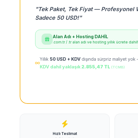
"Tek Paket, Tek Fiyat — Profesyonel 
Sadece 50 USD!"
Alan Adı + Hosting DAHİL
.com.tr / .tr alan adı ve hosting yıllık ücrete dahil
Yıllık
50 USD + KDV
dışında sürpriz maliyet yok 
KDV dahil yaklaşık
2.855,47 TL
(TCMB)
Hızlı Teslimat