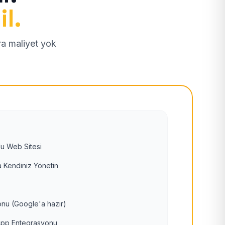
il.
tra maliyet yok
u Web Sitesi
 Kendiniz Yönetin
nu (Google'a hazır)
pp Entegrasyonu