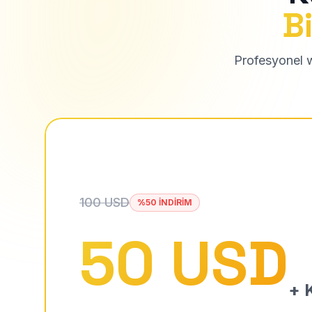
Bi
Profesyonel we
100 USD
%50 İNDİRİM
50 USD
+ K