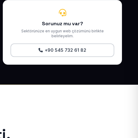
Sorunuz mu var?
Sektörünüze en uygun web çözümünü birlikte
belirleyelim.
+90 545 732 61 82
i.