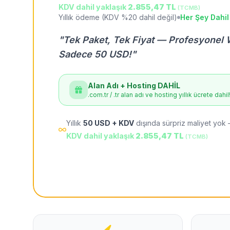
KDV dahil yaklaşık
2.855,47 TL
(TCMB)
Yıllık ödeme (KDV %20 dahil değil)
Her Şey Dahil
"Tek Paket, Tek Fiyat — Profesyonel 
Sadece 50 USD!"
Alan Adı + Hosting DAHİL
.com.tr / .tr alan adı ve hosting yıllık ücrete dahil
Yıllık
50 USD + KDV
dışında sürpriz maliyet yok 
KDV dahil yaklaşık
2.855,47 TL
(TCMB)