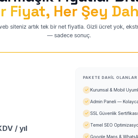
r Fiyat, Her Şey Dah
b siteniz artık tek bir net fiyatla. Gizli ücret yok, eks
— sadece sonuç.
PAKETE DAHIL OLANLAR
Kurumsal & Mobil Uyuml
Admin Paneli — Kolayca
SSL Güvenlik Sertifikası
Temel SEO Optimizasyo
DV / yıl
Google Maps & WhatsA