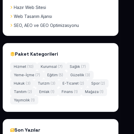
Hazır Web Sitesi
Web Tasarım Ajansı
SEO, AEO ve GEO Optimizasyonu
Paket Kategorileri
Hizmet
(10)
Kurumsal
(7)
Sağlık
(7)
Yeme-İçme
(7)
Eğitim
(5)
Güzellik
(3)
Hukuk
(3)
Turizm
(3)
E-Ticaret
(2)
Spor
(2)
Tanıtım
(2)
Emlak
(1)
Finans
(1)
Mağaza
(1)
Yayıncılık
(1)
Son Yazılar