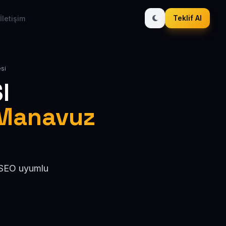
Teklif Al
İletişim
esi
I
/ Manavuz
, SEO uyumlu