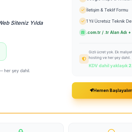
İletişim & Teklif Formu
1 Yıl Ücretsiz Teknik D
Web Siteniz Yılda
.com.tr / .tr Alan Adı
Gizli ücret yok. Ek maliy
!
hosting ve her şey dahil.
KDV dahil yaklaşık
2
— her şey dahil.
Hemen Başlayalı