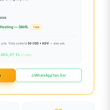
estek
 + Hosting — DAHİL
Yıllık
et yok. Yılda sadece
50 USD + KDV
— alan adı,
.855,47 TL
(TCMB)
m
WhatsApp'tan Sor