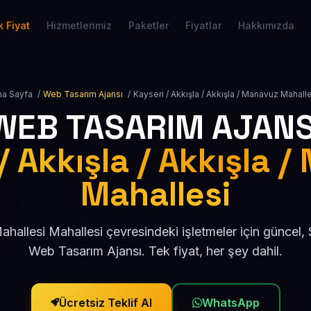
 Fiyat
Hizmetlerimiz
Paketler
Fiyatlar
Hakkımızda
na Sayfa
/
Web Tasarım Ajansı
/
Kayseri / Akkışla / Akkışla / Manavuz Mahall
WEB TASARIM AJANS
/ Akkışla / Akkışla 
Mahallesi
allesi Mahallesi çevresindeki işletmeler için güncel
Web Tasarım Ajansı. Tek fiyat, her şey dahil.
Ücretsiz Teklif Al
WhatsApp