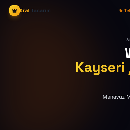
Kral
Tasarım
Tek
A
Kayseri 
Manavuz Mah