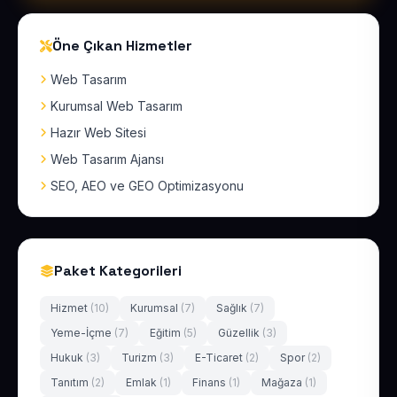
Öne Çıkan Hizmetler
Web Tasarım
Kurumsal Web Tasarım
Hazır Web Sitesi
Web Tasarım Ajansı
SEO, AEO ve GEO Optimizasyonu
Paket Kategorileri
Hizmet
(10)
Kurumsal
(7)
Sağlık
(7)
Yeme-İçme
(7)
Eğitim
(5)
Güzellik
(3)
Hukuk
(3)
Turizm
(3)
E-Ticaret
(2)
Spor
(2)
Tanıtım
(2)
Emlak
(1)
Finans
(1)
Mağaza
(1)