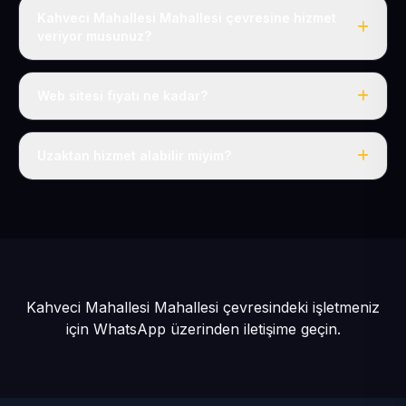
Kahveci Mahallesi Mahallesi çevresine hizmet
veriyor musunuz?
Evet, Kahveci Mahallesi dahil tüm Bünyan ve Bünyan
çevresine hizmet veriyoruz.
Web sitesi fiyatı ne kadar?
Tek fiyat: yılda 50 USD + KDV, her şey dahil.
Uzaktan hizmet alabilir miyim?
Evet, tüm sürecimiz uzaktan yürütülür; nerede olursanız
olun eksiksiz hizmet alırsınız.
Kahveci Mahallesi Mahallesi çevresindeki işletmeniz
için
WhatsApp üzerinden iletişime geçin.