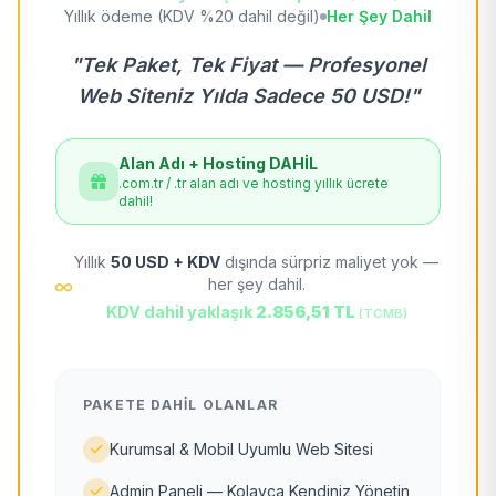
Yıllık ödeme (KDV %20 dahil değil)
Her Şey Dahil
"Tek Paket, Tek Fiyat — Profesyonel
Web Siteniz Yılda Sadece 50 USD!"
Alan Adı + Hosting DAHİL
.com.tr / .tr alan adı ve hosting yıllık ücrete
dahil!
Yıllık
50 USD + KDV
dışında sürpriz maliyet yok —
her şey dahil.
KDV dahil yaklaşık
2.856,51 TL
(TCMB)
PAKETE DAHIL OLANLAR
Kurumsal & Mobil Uyumlu Web Sitesi
Admin Paneli — Kolayca Kendiniz Yönetin