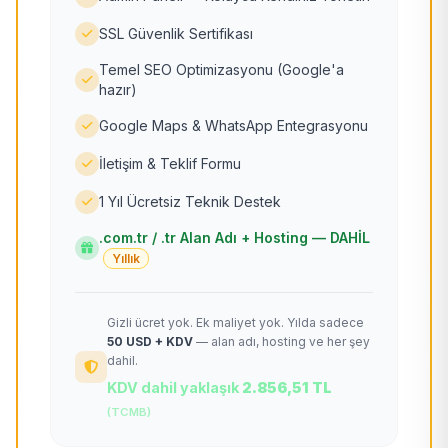
SSL Güvenlik Sertifikası
Temel SEO Optimizasyonu (Google'a
hazır)
Google Maps & WhatsApp Entegrasyonu
İletişim & Teklif Formu
1 Yıl Ücretsiz Teknik Destek
.com.tr / .tr Alan Adı + Hosting — DAHİL
Yıllık
Gizli ücret yok. Ek maliyet yok. Yılda sadece
50 USD + KDV
— alan adı, hosting ve her şey
dahil.
KDV dahil yaklaşık
2.856,51 TL
(TCMB)