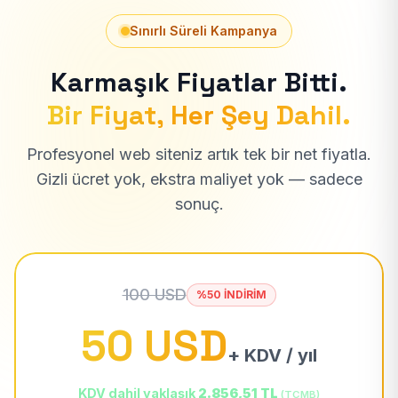
Sınırlı Süreli Kampanya
Karmaşık Fiyatlar Bitti.
Bir Fiyat, Her Şey Dahil.
Profesyonel web siteniz artık tek bir net fiyatla.
Gizli ücret yok, ekstra maliyet yok — sadece
sonuç.
100 USD
%50 İNDİRİM
50 USD
+ KDV / yıl
KDV dahil yaklaşık
2.856,51 TL
(TCMB)