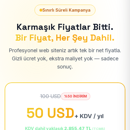
Sınırlı Süreli Kampanya
Karmaşık Fiyatlar Bitti.
Bir Fiyat, Her Şey Dahil.
Profesyonel web siteniz artık tek bir net fiyatla.
Gizli ücret yok, ekstra maliyet yok — sadece
sonuç.
100 USD
%50 İNDİRİM
50 USD
+ KDV / yıl
KDV dahil yaklaşık
2.855,47 TL
(TCMB)