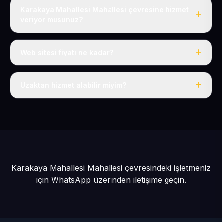
Karakaya Mahallesi Mahallesi çevresine hizmet
veriyor musunuz?
Evet, Karakaya Mahallesi dahil tüm Bünyan ve Bünyan
çevresine hizmet veriyoruz.
Web sitesi fiyatı ne kadar?
Tek fiyat: yılda 50 USD + KDV, her şey dahil.
Uzaktan hizmet alabilir miyim?
Evet, tüm sürecimiz uzaktan yürütülür; nerede olursanız
olun eksiksiz hizmet alırsınız.
Karakaya Mahallesi Mahallesi çevresindeki işletmeniz
için
WhatsApp üzerinden iletişime geçin.