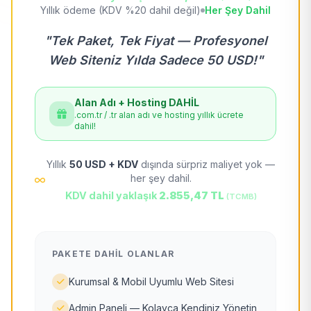
Yıllık ödeme (KDV %20 dahil değil)
Her Şey Dahil
"Tek Paket, Tek Fiyat — Profesyonel
Web Siteniz Yılda Sadece 50 USD!"
Alan Adı + Hosting DAHİL
.com.tr / .tr alan adı ve hosting yıllık ücrete
dahil!
Yıllık
50 USD + KDV
dışında sürpriz maliyet yok —
her şey dahil.
KDV dahil yaklaşık
2.855,47 TL
(TCMB)
PAKETE DAHIL OLANLAR
Kurumsal & Mobil Uyumlu Web Sitesi
Admin Paneli — Kolayca Kendiniz Yönetin