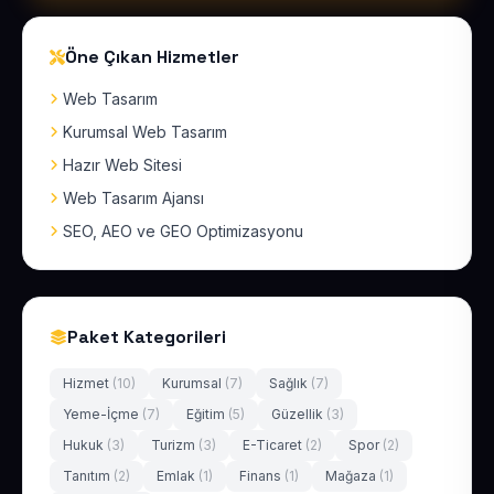
Öne Çıkan Hizmetler
Web Tasarım
Kurumsal Web Tasarım
Hazır Web Sitesi
Web Tasarım Ajansı
SEO, AEO ve GEO Optimizasyonu
Paket Kategorileri
Hizmet
(10)
Kurumsal
(7)
Sağlık
(7)
Yeme-İçme
(7)
Eğitim
(5)
Güzellik
(3)
Hukuk
(3)
Turizm
(3)
E-Ticaret
(2)
Spor
(2)
Tanıtım
(2)
Emlak
(1)
Finans
(1)
Mağaza
(1)