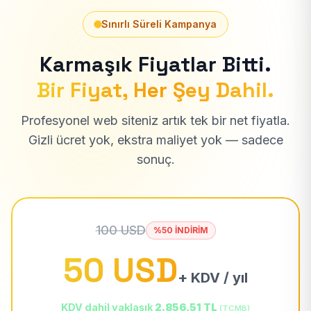
Sınırlı Süreli Kampanya
Karmaşık Fiyatlar Bitti.
Bir Fiyat, Her Şey Dahil.
Profesyonel web siteniz artık tek bir net fiyatla.
Gizli ücret yok, ekstra maliyet yok — sadece
sonuç.
100 USD
%50 İNDİRİM
50 USD
+ KDV / yıl
KDV dahil yaklaşık
2.856,51 TL
(TCMB)