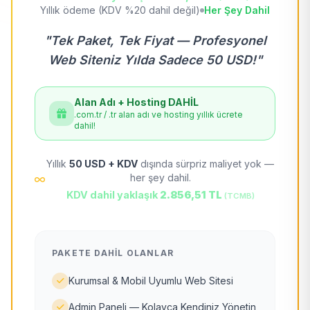
Yıllık ödeme (KDV %20 dahil değil)
Her Şey Dahil
"Tek Paket, Tek Fiyat — Profesyonel
Web Siteniz Yılda Sadece 50 USD!"
Alan Adı + Hosting DAHİL
.com.tr / .tr alan adı ve hosting yıllık ücrete
dahil!
Yıllık
50 USD + KDV
dışında sürpriz maliyet yok —
her şey dahil.
KDV dahil yaklaşık
2.856,51 TL
(TCMB)
PAKETE DAHIL OLANLAR
Kurumsal & Mobil Uyumlu Web Sitesi
Admin Paneli — Kolayca Kendiniz Yönetin