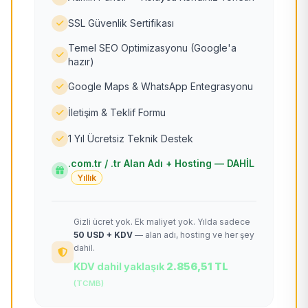
SSL Güvenlik Sertifikası
Temel SEO Optimizasyonu (Google'a
hazır)
Google Maps & WhatsApp Entegrasyonu
İletişim & Teklif Formu
1 Yıl Ücretsiz Teknik Destek
.com.tr / .tr Alan Adı + Hosting — DAHİL
Yıllık
Gizli ücret yok. Ek maliyet yok. Yılda sadece
50 USD + KDV
— alan adı, hosting ve her şey
dahil.
KDV dahil yaklaşık
2.856,51 TL
(TCMB)