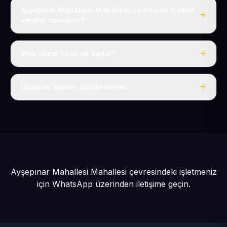
Ayşepınar Mahallesi Mahallesi çevresine hizmet
veriyor musunuz?
Evet, Ayşepınar Mahallesi dahil tüm Develi ve Develi
çevresine hizmet veriyoruz.
Web sitesi fiyatı ne kadar?
Tek fiyat: yılda 50 USD + KDV, her şey dahil.
Uzaktan hizmet alabilir miyim?
Evet, tüm sürecimiz uzaktan yürütülür; nerede olursanız
olun eksiksiz hizmet alırsınız.
Ayşepınar Mahallesi Mahallesi çevresindeki işletmeniz
için
WhatsApp üzerinden iletişime geçin.