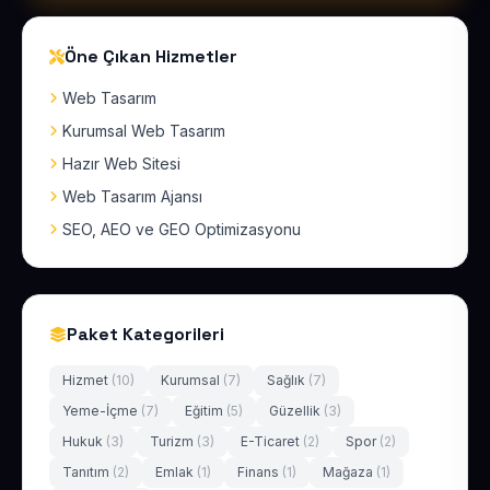
Öne Çıkan Hizmetler
Web Tasarım
Kurumsal Web Tasarım
Hazır Web Sitesi
Web Tasarım Ajansı
SEO, AEO ve GEO Optimizasyonu
Paket Kategorileri
Hizmet
(10)
Kurumsal
(7)
Sağlık
(7)
Yeme-İçme
(7)
Eğitim
(5)
Güzellik
(3)
Hukuk
(3)
Turizm
(3)
E-Ticaret
(2)
Spor
(2)
Tanıtım
(2)
Emlak
(1)
Finans
(1)
Mağaza
(1)